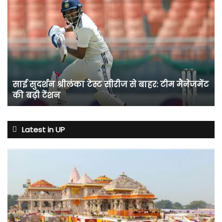
साई
सुदर्शन
श्रीलंका
टेस्ट
सीरीज
से
बाहर:
टीम
साई सुदर्शन श्रीलंका टेस्ट सीरीज से बाहर: टीम मैनेजमेंट
मैनेजमेंट
की बढ़ी टेंशन
की
बढ़ी
टेंशन
Latest in UP