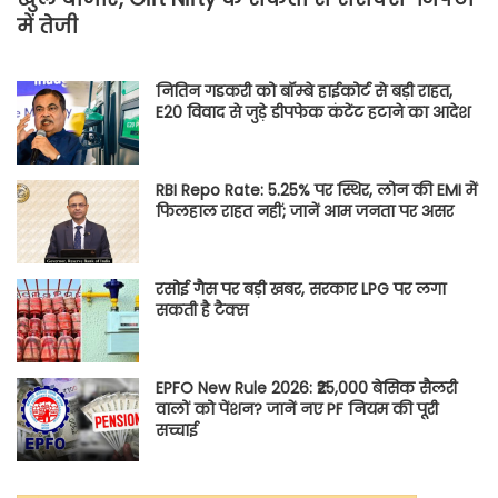
में तेजी
नितिन गडकरी को बॉम्बे हाईकोर्ट से बड़ी राहत,
E20 विवाद से जुड़े डीपफेक कंटेंट हटाने का आदेश
RBI Repo Rate: 5.25% पर स्थिर, लोन की EMI में
फिलहाल राहत नहीं; जानें आम जनता पर असर
रसोई गैस पर बड़ी खबर, सरकार LPG पर लगा
सकती है टैक्स
EPFO New Rule 2026: ₹25,000 बेसिक सैलरी
वालों को पेंशन? जानें नए PF नियम की पूरी
सच्चाई