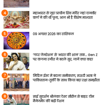
महाभारत से जुड़ा प्राचीन शिव मंदिर जहां दानवीर
कर्ण ने की थी पूजा, आज भी है विशेष मान्यता
09 अगस्त 2026 का राशिफल
‘गटर जेनरेशन’ से ‘भारत की शान’ तक… Gen Z
पर कंगना रनौत ने बदले सुर, जानें क्या कहा
मिडिल ईस्ट में बदला समीकरण, सऊदी अरब ने
पाकिस्तान-तुर्की के साथ किया बड़ा रक्षा समझौता
साई सुदर्शन श्रीलंका टेस्ट सीरीज से बाहर: टीम
मैनेजमेंट की बढ़ी टेंशन