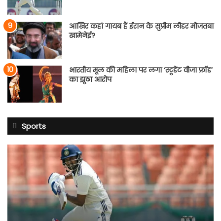
आखिर कहां गायब हैं ईरान के सुप्रीम लीडर मोजतबा
खामेनेई?
भारतीय मूल की महिला पर लगा ‘स्टूडेंट वीजा फ्रॉड’
का झूठा आरोप
Sports
साई
सुदर्शन
श्रीलंका
टेस्ट
सीरीज
से
बाहर: