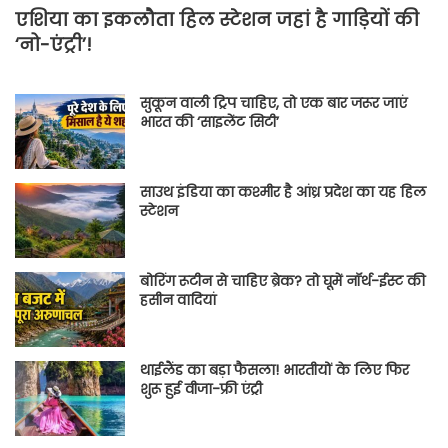
एशिया का इकलौता हिल स्टेशन जहां है गाड़ियों की
‘नो-एंट्री’!
सुकून वाली ट्रिप चाहिए, तो एक बार जरूर जाएं
भारत की ‘साइलेंट सिटी’
साउथ इंडिया का कश्मीर है आंध्र प्रदेश का यह हिल
स्टेशन
बोरिंग रूटीन से चाहिए ब्रेक? तो घूमें नॉर्थ-ईस्ट की
हसीन वादियां
थाईलैंड का बड़ा फैसला! भारतीयों के लिए फिर
शुरू हुई वीजा-फ्री एंट्री