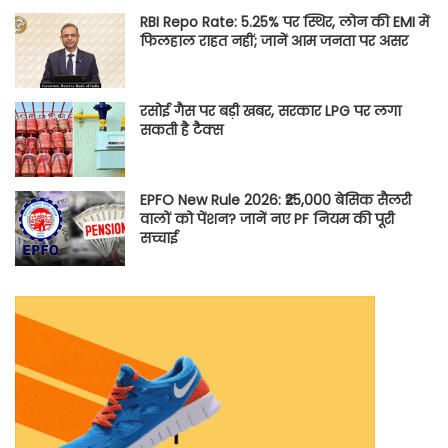
RBI Repo Rate: 5.25% पर स्थिर, लोन की EMI में
फिलहाल राहत नहीं; जानें आम जनता पर असर
रसोई गैस पर बड़ी खबर, सरकार LPG पर लगा
सकती है टैक्स
EPFO New Rule 2026: ₹25,000 बेसिक सैलरी
वालों को पेंशन? जानें नए PF नियम की पूरी
सच्चाई