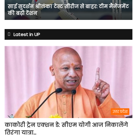
टीम
साई सुदर्शन श्रीलंका टेस्ट सीरीज से बाहर: टीम मैनेजमेंट
मैनेजमेंट
की बढ़ी टेंशन
की
बढ़ी
टेंशन
Latest in UP
उत्तर प्रदेश
काकोरी ट्रेन एक्शन डे: सीएम योगी आज निकालेंगे
तिरंगा यात्रा…