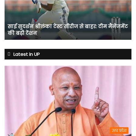
सीरीज
से
बाहर:
टीम
साई सुदर्शन श्रीलंका टेस्ट सीरीज से बाहर: टीम मैनेजमेंट
मैनेजमेंट
की बढ़ी टेंशन
की
बढ़ी
टेंशन
Latest in UP
उत्तर प्रदेश