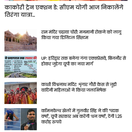
काकोरी ट्रेन एक्शन डे: सीएम योगी आज निकालेंगे
तिरंगा यात्रा…
राम मंदिर चढ़ावा चोरी: मनमानी रोकने को लागू
किया गया डिजिटल सिस्टम
UP: हरिद्वार तक बनेगा गंगा एक्सप्रेसवे, बिजनौर से
होकर जुड़ेगा यूपी का नया मार्ग
काशी विश्वनाथ मदिर: शृंगार गौरी केस से जुड़ी
वादिनी महिलाओं ने किया जलाभिषेक
कॉमनवेल्थ खेलों में गुलवीर सिंह ने की ‘पदक
वर्षा’, यूपी सरकार अब करेगी ‘धन वर्षा’, देगी 1.25
करोड़ रुपये