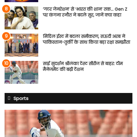
‘गटर जेनरेशन’ से ‘भारत की शान’ तक… Gen Z
पर कंगना रनौत ने बदले सुर, जानें क्या कहा
मिडिल ईस्ट में बदला समीकरण, सऊदी अरब ने
पाकिस्तान-तुर्की के साथ किया बड़ा रक्षा समझौता
साई सुदर्शन श्रीलंका टेस्ट सीरीज से बाहर: टीम
मैनेजमेंट की बढ़ी टेंशन
Sports
साई
सुदर्शन
श्रीलंका
टेस्ट