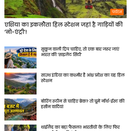
पर्यटन
एशिया का इकलौता हिल स्टेशन जहां है गाड़ियों की
‘नो-एंट्री’!
सुकून वाली ट्रिप चाहिए, तो एक बार जरूर जाएं
भारत की ‘साइलेंट सिटी’
साउथ इंडिया का कश्मीर है आंध्र प्रदेश का यह हिल
स्टेशन
बोरिंग रूटीन से चाहिए ब्रेक? तो घूमें नॉर्थ-ईस्ट की
हसीन वादियां
थाईलैंड का बड़ा फैसला! भारतीयों के लिए फिर