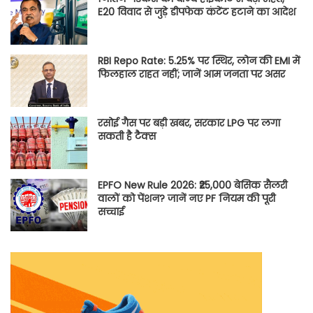
E20 विवाद से जुड़े डीपफेक कंटेंट हटाने का आदेश
RBI Repo Rate: 5.25% पर स्थिर, लोन की EMI में
फिलहाल राहत नहीं; जानें आम जनता पर असर
रसोई गैस पर बड़ी खबर, सरकार LPG पर लगा
सकती है टैक्स
EPFO New Rule 2026: ₹25,000 बेसिक सैलरी
वालों को पेंशन? जानें नए PF नियम की पूरी
सच्चाई