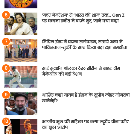
‘गटर जेनरेशन’ से ‘भारत की शान’ तक… Gen Z
पर कंगना रनौत ने बदले सुर, जानें क्या कहा
मिडिल ईस्ट में बदला समीकरण, सऊदी अरब ने
पाकिस्तान-तुर्की के साथ किया बड़ा रक्षा समझौता
साई सुदर्शन श्रीलंका टेस्ट सीरीज से बाहर: टीम
मैनेजमेंट की बढ़ी टेंशन
आखिर कहां गायब हैं ईरान के सुप्रीम लीडर मोजतबा
खामेनेई?
भारतीय मूल की महिला पर लगा ‘स्टूडेंट वीजा फ्रॉड’
का झूठा आरोप