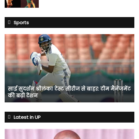
Sports
साई
सुदर्शन
श्रीलंका
टेस्ट
सीरीज
से
बाहर:
टीम
साई सुदर्शन श्रीलंका टेस्ट सीरीज से बाहर: टीम मैनेजमेंट
मैनेजमेंट
की बढ़ी टेंशन
की
बढ़ी
टेंशन
Latest in UP