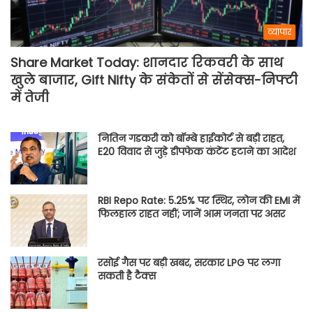
व्यापार
Share Market Today: शानदार रिकवरी के साथ
खुले बाजार, Gift Nifty के संकेतों से सेंसेक्स-निफ्टी
में तेजी
नितिन गडकरी को बॉम्बे हाईकोर्ट से बड़ी राहत,
E20 विवाद से जुड़े डीपफेक कंटेंट हटाने का आदेश
RBI Repo Rate: 5.25% पर स्थिर, लोन की EMI में
फिलहाल राहत नहीं; जानें आम जनता पर असर
रसोई गैस पर बड़ी खबर, सरकार LPG पर लगा
सकती है टैक्स