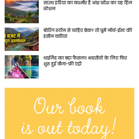
साउथ इंडिया का कश्मीर है आंध्र प्रदेश का यह हिल
स्टेशन
बोरिंग रूटीन से चाहिए ब्रेक? तो घूमें नॉर्थ-ईस्ट की
हसीन वादियां
थाईलैंड का बड़ा फैसला! भारतीयों के लिए फिर
शुरू हुई वीजा-फ्री एंट्री