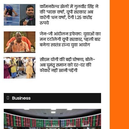
कॉमनवेल्थ खेलों में गुलवीर सिंह ने
की ‘पदक वर्षा’, यूपी सरकार अब
करेगी ‘धन वर्षा’, देगी 1.25 करोड़
रुपये
जेन-जी आंदोलन इफेक्ट: युवाओं का
मन टटोलेगी यूपी सरकार, पहली बार
बनेगा स्वतंत्र राज्य युवा आयोग
सीएम योगी की बड़ी घोषणा, बोले-
अब घुमंतू समाज को दर-दर की
ठोकरें नहीं खानी पड़ेंगी
Business