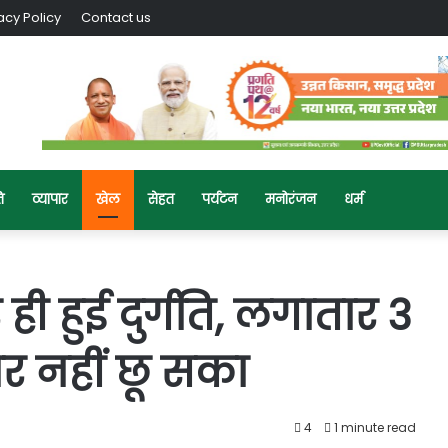
acy Policy
Contact us
ि
व्यापार
खेल
सेहत
पर्यटन
मनोरंजन
धर्म
ही हुई दुर्गति, लगातार 3
ोर नहीं छू सका
4
1 minute read