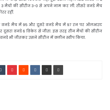
 मैचों की सीरीज 3-0 से अपने नाम कर ली. तीसरे वनडे मैच
रर रहीं.
ले वनडे मैच में 95 और दूसरे वनडे मैच में 97 रन पर ऑलआउट
 दूसरा वनडे 6 विकेट से जीता. इस तरह तीन मैचों की सीरीज
 वनडे भी जीतकर उसने सीरीज में क्लीन स्वीप किया.
edIn
Tumblr
Pinterest
Reddit
VKontakte
Share via Email
Print