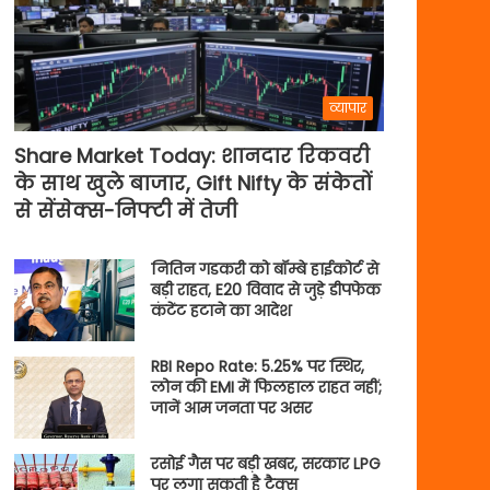
व्यापार
Share Market Today: शानदार रिकवरी
के साथ खुले बाजार, Gift Nifty के संकेतों
से सेंसेक्स-निफ्टी में तेजी
नितिन गडकरी को बॉम्बे हाईकोर्ट से
बड़ी राहत, E20 विवाद से जुड़े डीपफेक
कंटेंट हटाने का आदेश
RBI Repo Rate: 5.25% पर स्थिर,
लोन की EMI में फिलहाल राहत नहीं;
जानें आम जनता पर असर
रसोई गैस पर बड़ी खबर, सरकार LPG
पर लगा सकती है टैक्स