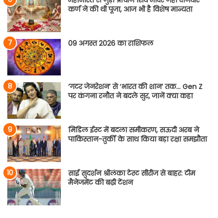
महाभारत से जुड़ा प्राचीन शिव मंदिर जहां दानवीर
कर्ण ने की थी पूजा, आज भी है विशेष मान्यता
09 अगस्त 2026 का राशिफल
‘गटर जेनरेशन’ से ‘भारत की शान’ तक… Gen Z
पर कंगना रनौत ने बदले सुर, जानें क्या कहा
मिडिल ईस्ट में बदला समीकरण, सऊदी अरब ने
पाकिस्तान-तुर्की के साथ किया बड़ा रक्षा समझौता
साई सुदर्शन श्रीलंका टेस्ट सीरीज से बाहर: टीम
मैनेजमेंट की बढ़ी टेंशन