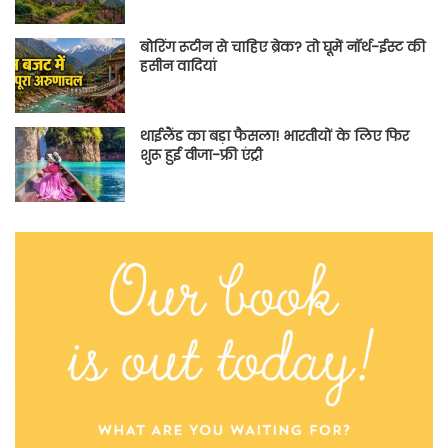
बोरिंग रूटीन से चाहिए ब्रेक? तो घूमें नॉर्थ-ईस्ट की
हसीन वादियां
थाईलैंड का बड़ा फैसला! भारतीयों के लिए फिर
शुरू हुई वीजा-फ्री एंट्री