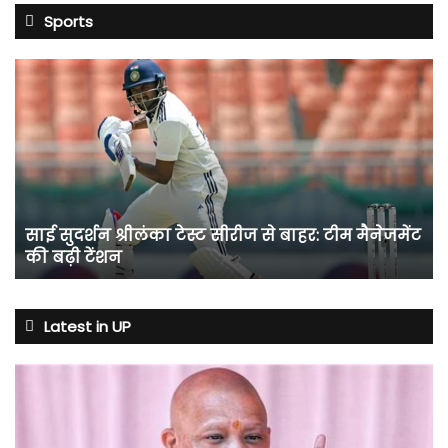
Sports
साई
सुदर्शन
श्रीलंका
टेस्ट
सीरीज
से
बाहर:
टीम
साई सुदर्शन श्रीलंका टेस्ट सीरीज से बाहर: टीम मैनेजमेंट
मैनेजमेंट
की बढ़ी टेंशन
की
बढ़ी
टेंशन
Latest in UP