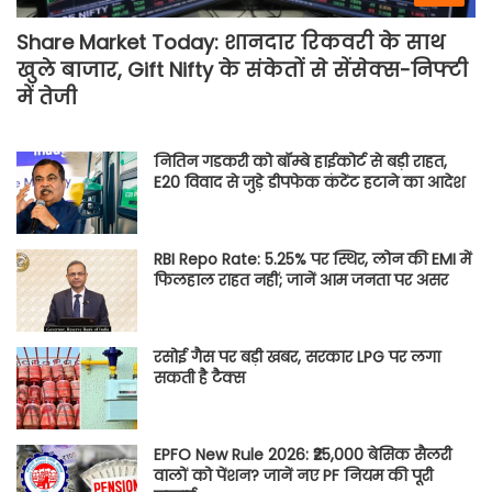
Share Market Today: शानदार रिकवरी के साथ
खुले बाजार, Gift Nifty के संकेतों से सेंसेक्स-निफ्टी
में तेजी
नितिन गडकरी को बॉम्बे हाईकोर्ट से बड़ी राहत,
E20 विवाद से जुड़े डीपफेक कंटेंट हटाने का आदेश
RBI Repo Rate: 5.25% पर स्थिर, लोन की EMI में
फिलहाल राहत नहीं; जानें आम जनता पर असर
रसोई गैस पर बड़ी खबर, सरकार LPG पर लगा
सकती है टैक्स
EPFO New Rule 2026: ₹25,000 बेसिक सैलरी
वालों को पेंशन? जानें नए PF नियम की पूरी