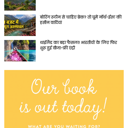
बोरिंग रूटीन से चाहिए ब्रेक? तो घूमें नॉर्थ-ईस्ट की
हसीन वादियां
थाईलैंड का बड़ा फैसला! भारतीयों के लिए फिर
शुरू हुई वीजा-फ्री एंट्री