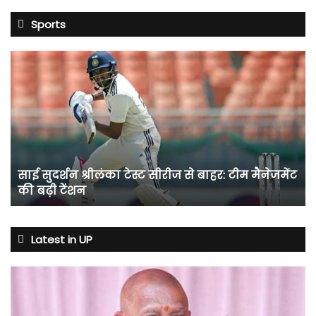
Sports
साई
सुदर्शन
श्रीलंका
टेस्ट
सीरीज
से
बाहर:
टीम
साई सुदर्शन श्रीलंका टेस्ट सीरीज से बाहर: टीम मैनेजमेंट
मैनेजमेंट
की बढ़ी टेंशन
की
बढ़ी
टेंशन
Latest in UP