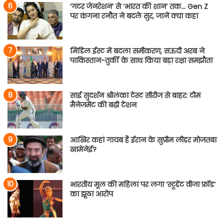
‘गटर जेनरेशन’ से ‘भारत की शान’ तक… Gen Z
पर कंगना रनौत ने बदले सुर, जानें क्या कहा
मिडिल ईस्ट में बदला समीकरण, सऊदी अरब ने
पाकिस्तान-तुर्की के साथ किया बड़ा रक्षा समझौता
साई सुदर्शन श्रीलंका टेस्ट सीरीज से बाहर: टीम
मैनेजमेंट की बढ़ी टेंशन
आखिर कहां गायब हैं ईरान के सुप्रीम लीडर मोजतबा
खामेनेई?
भारतीय मूल की महिला पर लगा ‘स्टूडेंट वीजा फ्रॉड’
का झूठा आरोप