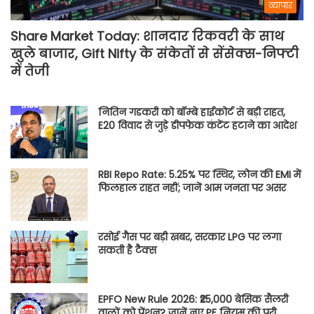
व्यापार
Share Market Today: शानदार रिकवरी के साथ
खुले बाजार, Gift Nifty के संकेतों से सेंसेक्स-निफ्टी
में तेजी
नितिन गडकरी को बॉम्बे हाईकोर्ट से बड़ी राहत,
E20 विवाद से जुड़े डीपफेक कंटेंट हटाने का आदेश
RBI Repo Rate: 5.25% पर स्थिर, लोन की EMI में
फिलहाल राहत नहीं; जानें आम जनता पर असर
रसोई गैस पर बड़ी खबर, सरकार LPG पर लगा
सकती है टैक्स
EPFO New Rule 2026: ₹25,000 बेसिक सैलरी
वालों को पेंशन? जानें नए PF नियम की पूरी