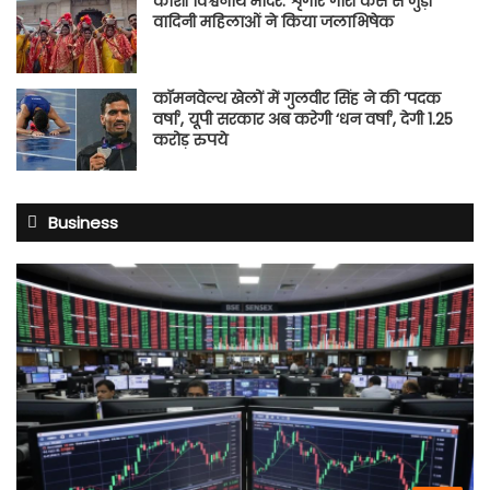
काशी विश्वनाथ मदिर: शृंगार गौरी केस से जुड़ी
वादिनी महिलाओं ने किया जलाभिषेक
कॉमनवेल्थ खेलों में गुलवीर सिंह ने की ‘पदक
वर्षा’, यूपी सरकार अब करेगी ‘धन वर्षा’, देगी 1.25
करोड़ रुपये
Business