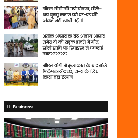
सीएम योगी की बड़ी घोषणा, बोले-
अब घुमंतू समाज को दर-दर की
ठोकरें नहीं खानी पड़ेंगी
अतीक अहमद के बेटे आबान अहमद
समेत दो की सड़क हादसे में मौत,
झांसी हाईवे पर डिवाइडर से टकराई
कार???????…….
सीएम योगी से मुलाकात के बाद बोले
फ्लिपकार्ट CEO, राज्य के लिए
किया बड़ा ऐलान
Business