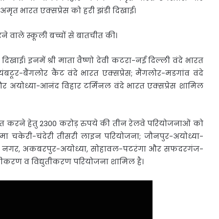
) अमृत भारत एक्सप्रेस को हरी झंडी दिखाई।
करने वाले स्कूली बच्चों से बातचीत की।
भी दिखाई। इनमें श्री माता वैष्णो देवी कटरा-नई दिल्ली वंदे भारत
ंबटूर-बैंगलोर कैंट वंदे भारत एक्सप्रेस; मैंगलोर-मडगांव वंदे
 और अयोध्या-आनंद विहार टर्मिनल वंदे भारत एक्सप्रेस शामिल
ो मजबूत करने हेतु 2300 करोड़ रुपये की तीन रेलवे परियोजनाओं को
 रूमा चकेरी-चंदेरी तीसरी लाइन परियोजना; जौनपुर-अयोध्या-
ी नगर, अकबरपुर-अयोध्या, सोहावल-पटरंगा और सफदरगंज-
रीकरण व विद्युतीकरण परियोजना शामिल है।