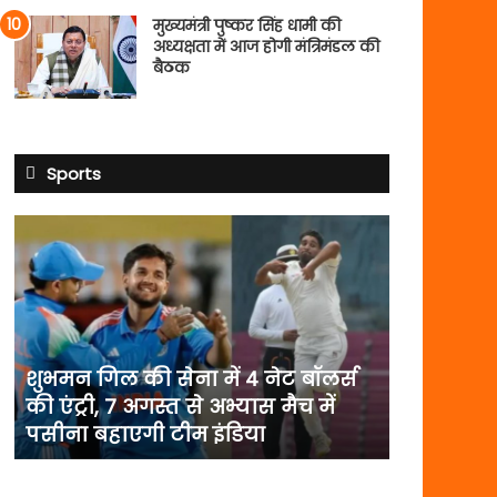
मुख्यमंत्री पुष्कर सिंह धामी की
अध्यक्षता में आज होगी मंत्रिमंडल की
बैठक
Sports
शुभमन
गिल
की
सेना
में
4
नेट
शुभमन गिल की सेना में 4 नेट बॉलर्स
बॉलर्स
की एंट्री, 7 अगस्त से अभ्यास मैच में
की
पसीना बहाएगी टीम इंडिया
एंट्री,
7
अगस्त