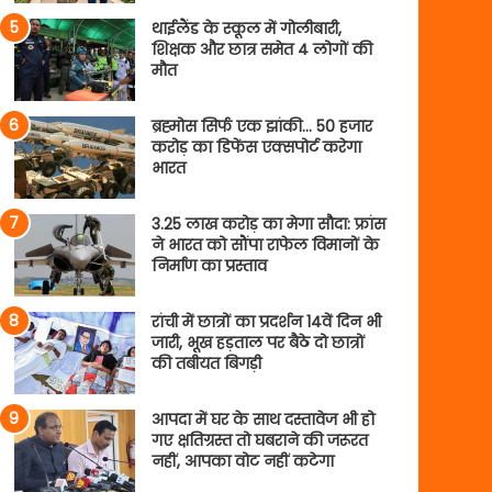
थाईलैंड के स्कूल में गोलीबारी,
शिक्षक और छात्र समेत 4 लोगों की
मौत
ब्रह्मोस सिर्फ एक झांकी… 50 हजार
करोड़ का डिफेंस एक्सपोर्ट करेगा
भारत
3.25 लाख करोड़ का मेगा सौदा: फ्रांस
ने भारत को सौंपा राफेल विमानों के
निर्माण का प्रस्ताव
रांची में छात्रों का प्रदर्शन 14वें दिन भी
जारी, भूख हड़ताल पर बैठे दो छात्रों
की तबीयत बिगड़ी
आपदा में घर के साथ दस्तावेज भी हो
गए क्षतिग्रस्त तो घबराने की जरूरत
नहीं, आपका वोट नहीं कटेगा