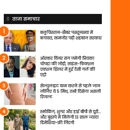
ताज़ा समाचार
बलूचिस्तान-खैबर पख्तूनख्वा में
बगावत, कमजोर पड़ी शहबाज सरकार
ऑस्कर विनर संग जमेगी प्रियंका
चोपड़ा की जोड़ी, साइंस-फिक्शन
एक्शन थ्रिलर में हुई देसी गर्ल की
एंट्री
सेल्युलाइट कम करने से पहले जान
लीजिए ये 5 मिथ, तभी दिखेगा असली
रिजल्ट
स्मोकिंग, शुगर और हाई बीपी से दूरी…
और बुढ़ापे में मिलेगी 13 साल ज्यादा
डिमेंशिया-फ्री जिंदगी