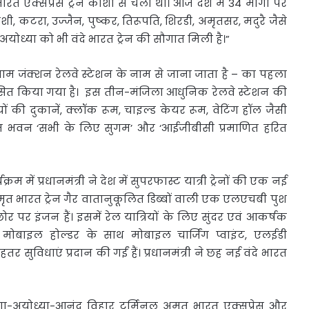
भारत एक्सप्रेस ट्रेन काशी से चली थी। आज देश में 34 मार्गों पर
ें काशी, कटरा, उज्‍जैन, पुष्‍कर, तिरूपति, शिरडी, अमृतसर, मदुरै जैसे
आज अयोध्या को भी वंदे भारत ट्रेन की सौगात मिली है।”
 धाम जंक्शन रेलवे स्टेशन के नाम से जाना जाता है – का पहला
ित किया गया है। इस तीन-मंजिला आधुनिक रेलवे स्टेशन की
यों की दुकानें, क्लॉक रूम, चाइल्ड केयर रूम, वेटिंग हॉल जैसी
शन भवन ‘सभी के लिए सुगम’ और ‘आईजीबीसी प्रमाणित हरित
 में प्रधानमंत्री ने देश में सुपरफास्ट यात्री ट्रेनों की एक नई
मृत ​​भारत ट्रेन गैर वातानुकूलित डिब्बों वाली एक एलएचबी पुश
 छोर पर इंजन हैं। इसमें रेल यात्रियों के लिए सुंदर एवं आकर्षक
 मोबाइल होल्डर के साथ मोबाइल चार्जिंग प्वाइंट, एलईडी
 सुविधाएं प्रदान की गईं हैं। प्रधानमंत्री ने छह नई वंदे भारत
रभंगा-अयोध्या-आनंद विहार टर्मिनल अमृत भारत एक्सप्रेस और