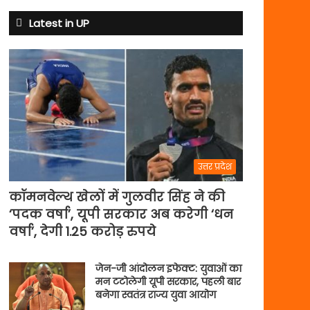
से
अभ्यास
Latest in UP
मैच
में
पसीना
बहाएगी
टीम
इंडिया
उत्तर प्रदेश
कॉमनवेल्थ खेलों में गुलवीर सिंह ने की
‘पदक वर्षा’, यूपी सरकार अब करेगी ‘धन
वर्षा’, देगी 1.25 करोड़ रुपये
जेन-जी आंदोलन इफेक्ट: युवाओं का
मन टटोलेगी यूपी सरकार, पहली बार
बनेगा स्वतंत्र राज्य युवा आयोग