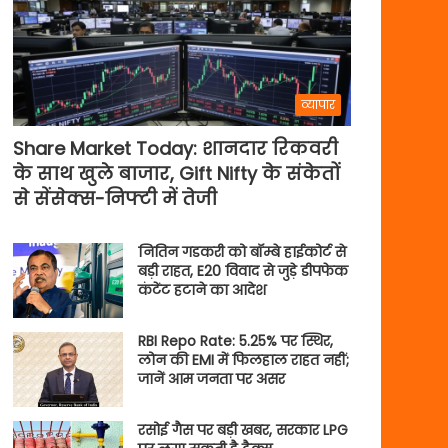
व्यापार
Share Market Today: शानदार रिकवरी
के साथ खुले बाजार, Gift Nifty के संकेतों
से सेंसेक्स-निफ्टी में तेजी
नितिन गडकरी को बॉम्बे हाईकोर्ट से
बड़ी राहत, E20 विवाद से जुड़े डीपफेक
कंटेंट हटाने का आदेश
RBI Repo Rate: 5.25% पर स्थिर,
लोन की EMI में फिलहाल राहत नहीं;
जानें आम जनता पर असर
रसोई गैस पर बड़ी खबर, सरकार LPG