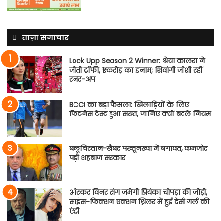
ताज़ा समाचार
Lock Upp Season 2 Winner: श्रेया कालरा ने
जीती ट्रॉफी, ₹1 करोड़ का इनाम; शिवांगी जोशी रहीं
रनर-अप
BCCI का बड़ा फैसला: खिलाड़ियों के लिए
फिटनेस टेस्ट हुआ सख्त, जानिए क्यों बदले नियम
बलूचिस्तान-खैबर पख्तूनख्वा में बगावत, कमजोर
पड़ी शहबाज सरकार
ऑस्कर विनर संग जमेगी प्रियंका चोपड़ा की जोड़ी,
साइंस-फिक्शन एक्शन थ्रिलर में हुई देसी गर्ल की
एंट्री