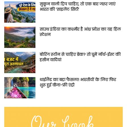
सुकून वाली ट्रिप चाहिए, तो एक बार जरूर जाएं
भारत की ‘साइलेंट सिटी’
साउथ इंडिया का कश्मीर है आंध्र प्रदेश का यह हिल
स्टेशन
बोरिंग रूटीन से चाहिए ब्रेक? तो घूमें नॉर्थ-ईस्ट की
हसीन वादियां
थाईलैंड का बड़ा फैसला! भारतीयों के लिए फिर
शुरू हुई वीजा-फ्री एंट्री