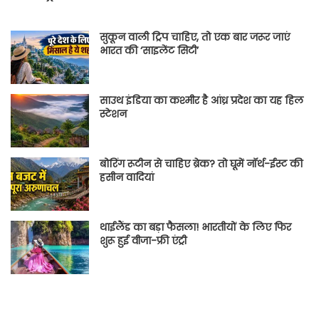
सुकून वाली ट्रिप चाहिए, तो एक बार जरूर जाएं
भारत की ‘साइलेंट सिटी’
साउथ इंडिया का कश्मीर है आंध्र प्रदेश का यह हिल
स्टेशन
बोरिंग रूटीन से चाहिए ब्रेक? तो घूमें नॉर्थ-ईस्ट की
हसीन वादियां
थाईलैंड का बड़ा फैसला! भारतीयों के लिए फिर
शुरू हुई वीजा-फ्री एंट्री