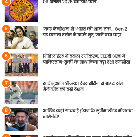
09 अगस्त 2026 का राशिफल
‘गटर जेनरेशन’ से ‘भारत की शान’ तक… Gen Z
पर कंगना रनौत ने बदले सुर, जानें क्या कहा
मिडिल ईस्ट में बदला समीकरण, सऊदी अरब ने
पाकिस्तान-तुर्की के साथ किया बड़ा रक्षा समझौता
साई सुदर्शन श्रीलंका टेस्ट सीरीज से बाहर: टीम
मैनेजमेंट की बढ़ी टेंशन
आखिर कहां गायब हैं ईरान के सुप्रीम लीडर मोजतबा
खामेनेई?