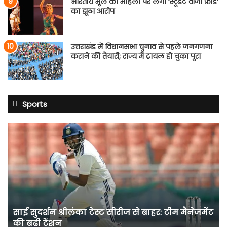
भारतीय मूल की महिला पर लगा ‘स्टूडेंट वीजा फ्रॉड’
का झूठा आरोप
उत्तराखंड में विधानसभा चुनाव से पहले जनगणना
कराने की तैयारी; राज्य में ट्रायल हो चुका पूरा
Sports
साई
सुदर्शन
श्रीलंका
टेस्ट
सीरीज
से
बाहर:
टीम
साई सुदर्शन श्रीलंका टेस्ट सीरीज से बाहर: टीम मैनेजमेंट
मैनेजमेंट
की बढ़ी टेंशन
की