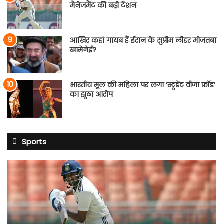
मैनेजमेंट की बढ़ी टेंशन
आखिर कहां गायब हैं ईरान के सुप्रीम लीडर मोजतबा
खामेनेई?
भारतीय मूल की महिला पर लगा ‘स्टूडेंट वीजा फ्रॉड’
का झूठा आरोप
Sports
साई
सुदर्शन
श्रीलंका
टेस्ट
सीरीज
से