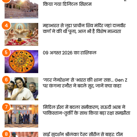
किया गया डिजिटल सिस्टम
महाभारत से जुड़ा प्राचीन शिव मंदिर जहां दानवीर
कर्ण ने की थी पूजा, आज भी है विशेष मान्यता
09 अगस्त 2026 का राशिफल
‘गटर जेनरेशन’ से ‘भारत की शान’ तक… Gen Z
पर कंगना रनौत ने बदले सुर, जानें क्या कहा
मिडिल ईस्ट में बदला समीकरण, सऊदी अरब ने
पाकिस्तान-तुर्की के साथ किया बड़ा रक्षा समझौता
साई सुदर्शन श्रीलंका टेस्ट सीरीज से बाहर: टीम