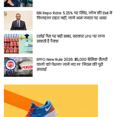
RBI Repo Rate: 5.25% पर स्थिर, लोन की EMI में
फिलहाल राहत नहीं; जानें आम जनता पर असर
रसोई गैस पर बड़ी खबर, सरकार LPG पर लगा
सकती है टैक्स
EPFO New Rule 2026: ₹25,000 बेसिक सैलरी
वालों को पेंशन? जानें नए PF नियम की पूरी
सच्चाई