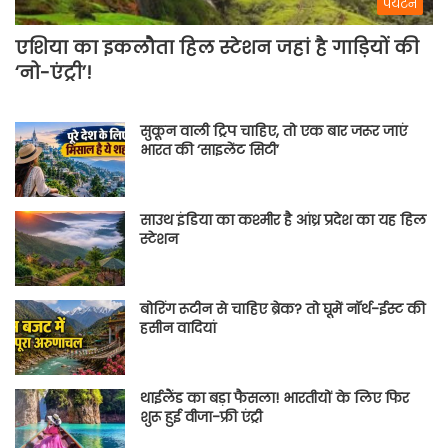
पर्यटन
एशिया का इकलौता हिल स्टेशन जहां है गाड़ियों की
‘नो-एंट्री’!
सुकून वाली ट्रिप चाहिए, तो एक बार जरूर जाएं
भारत की ‘साइलेंट सिटी’
साउथ इंडिया का कश्मीर है आंध्र प्रदेश का यह हिल
स्टेशन
बोरिंग रूटीन से चाहिए ब्रेक? तो घूमें नॉर्थ-ईस्ट की
हसीन वादियां
थाईलैंड का बड़ा फैसला! भारतीयों के लिए फिर
शुरू हुई वीजा-फ्री एंट्री