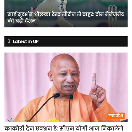
बाहर:
टीम
साई सुदर्शन श्रीलंका टेस्ट सीरीज से बाहर: टीम मैनेजमेंट
मैनेजमेंट
की बढ़ी टेंशन
की
बढ़ी
टेंशन
Latest in UP
उत्तर प्रदेश
काकोरी ट्रेन एक्शन डे: सीएम योगी आज निकालेंगे