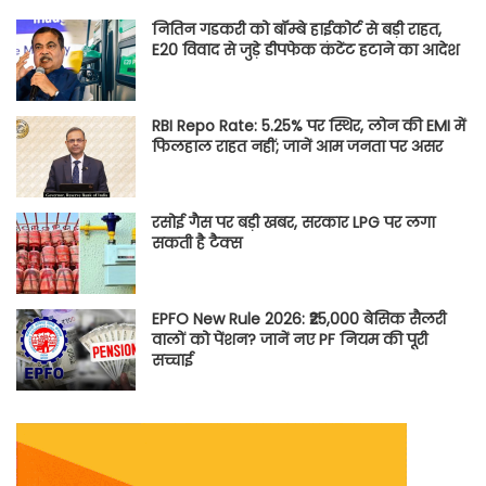
नितिन गडकरी को बॉम्बे हाईकोर्ट से बड़ी राहत,
E20 विवाद से जुड़े डीपफेक कंटेंट हटाने का आदेश
RBI Repo Rate: 5.25% पर स्थिर, लोन की EMI में
फिलहाल राहत नहीं; जानें आम जनता पर असर
रसोई गैस पर बड़ी खबर, सरकार LPG पर लगा
सकती है टैक्स
EPFO New Rule 2026: ₹25,000 बेसिक सैलरी
वालों को पेंशन? जानें नए PF नियम की पूरी
सच्चाई