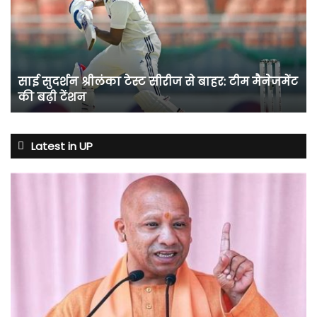
टेस्ट
सीरीज
से
बाहर:
टीम
साई सुदर्शन श्रीलंका टेस्ट सीरीज से बाहर: टीम मैनेजमेंट
मैनेजमेंट
की बढ़ी टेंशन
की
बढ़ी
टेंशन
Latest in UP