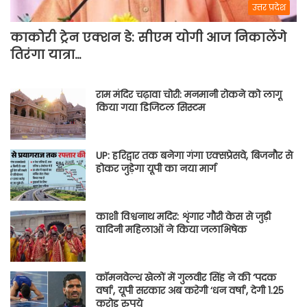
उत्तर प्रदेश
काकोरी ट्रेन एक्शन डे: सीएम योगी आज निकालेंगे
तिरंगा यात्रा…
राम मंदिर चढ़ावा चोरी: मनमानी रोकने को लागू
किया गया डिजिटल सिस्टम
UP: हरिद्वार तक बनेगा गंगा एक्सप्रेसवे, बिजनौर से
होकर जुड़ेगा यूपी का नया मार्ग
काशी विश्वनाथ मदिर: शृंगार गौरी केस से जुड़ी
वादिनी महिलाओं ने किया जलाभिषेक
कॉमनवेल्थ खेलों में गुलवीर सिंह ने की ‘पदक
वर्षा’, यूपी सरकार अब करेगी ‘धन वर्षा’, देगी 1.25
करोड़ रुपये