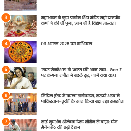
महाभारत से जुड़ा प्राचीन शिव मंदिर जहां दानवीर
कर्ण ने की थी पूजा, आज भी है विशेष मान्यता
09 अगस्त 2026 का राशिफल
‘गटर जेनरेशन’ से ‘भारत की शान’ तक… Gen Z
पर कंगना रनौत ने बदले सुर, जानें क्या कहा
मिडिल ईस्ट में बदला समीकरण, सऊदी अरब ने
पाकिस्तान-तुर्की के साथ किया बड़ा रक्षा समझौता
साई सुदर्शन श्रीलंका टेस्ट सीरीज से बाहर: टीम
मैनेजमेंट की बढ़ी टेंशन