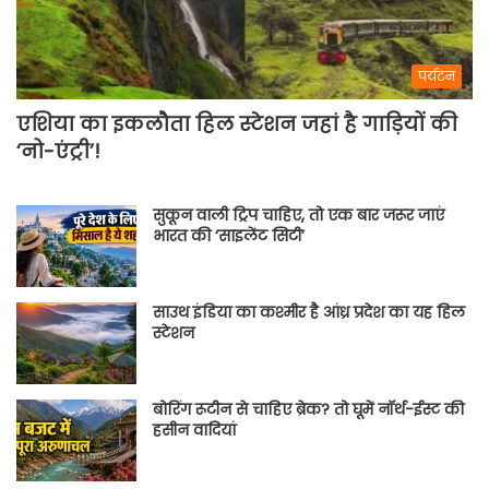
पर्यटन
एशिया का इकलौता हिल स्टेशन जहां है गाड़ियों की
‘नो-एंट्री’!
सुकून वाली ट्रिप चाहिए, तो एक बार जरूर जाएं
भारत की ‘साइलेंट सिटी’
साउथ इंडिया का कश्मीर है आंध्र प्रदेश का यह हिल
स्टेशन
बोरिंग रूटीन से चाहिए ब्रेक? तो घूमें नॉर्थ-ईस्ट की
हसीन वादियां