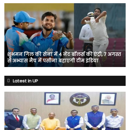
शुभमन
गिल
की
सेना
में
4
नेट
बॉलर्स
शुभमन गिल की सेना में 4 नेट बॉलर्स की एंट्री, 7 अगस्त
की
से अभ्यास मैच में पसीना बहाएगी टीम इंडिया
एंट्री,
7
अगस्त
से
Latest in UP
अभ्यास
मैच
में
पसीना
बहाएगी
टीम
इंडिया