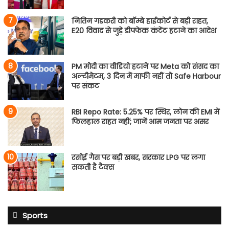
नितिन गडकरी को बॉम्बे हाईकोर्ट से बड़ी राहत,
E20 विवाद से जुड़े डीपफेक कंटेंट हटाने का आदेश
PM मोदी का वीडियो हटाने पर Meta को संसद का
अल्टीमेटम, 3 दिन में माफी नहीं तो Safe Harbour
पर संकट
RBI Repo Rate: 5.25% पर स्थिर, लोन की EMI में
फिलहाल राहत नहीं; जानें आम जनता पर असर
रसोई गैस पर बड़ी खबर, सरकार LPG पर लगा
सकती है टैक्स
Sports