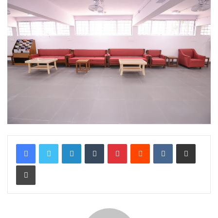
LinkedIn
Tumblr
Pinterest
Reddit
VKontakte
Share via Email
Print