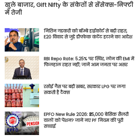
खुले बाजार, Gift Nifty के संकेतों से सेंसेक्स-निफ्टी
में तेजी
नितिन गडकरी को बॉम्बे हाईकोर्ट से बड़ी राहत,
E20 विवाद से जुड़े डीपफेक कंटेंट हटाने का आदेश
RBI Repo Rate: 5.25% पर स्थिर, लोन की EMI में
फिलहाल राहत नहीं; जानें आम जनता पर असर
रसोई गैस पर बड़ी खबर, सरकार LPG पर लगा
सकती है टैक्स
EPFO New Rule 2026: ₹25,000 बेसिक सैलरी
वालों को पेंशन? जानें नए PF नियम की पूरी
सच्चाई