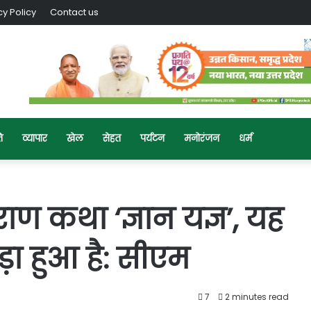
cy Policy
Contact us
ि
व्यापार
खेल
सेहत
पर्यटन
मनोरंजन
धर्म
ाण कथा ‘ज्ञान यज्ञ’, यह
ुड़ा हुआ है: सीएम
7
2 minutes read