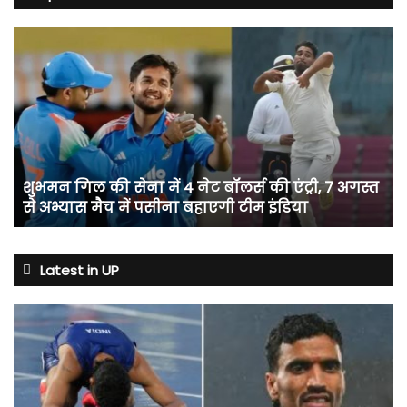
शुभमन
गिल
की
सेना
में
4
नेट
बॉलर्स
शुभमन गिल की सेना में 4 नेट बॉलर्स की एंट्री, 7 अगस्त
की
से अभ्यास मैच में पसीना बहाएगी टीम इंडिया
एंट्री,
7
अगस्त
से
Latest in UP
अभ्यास
मैच
में
पसीना
बहाएगी
टीम
इंडिया