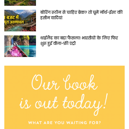
बोरिंग रूटीन से चाहिए ब्रेक? तो घूमें नॉर्थ-ईस्ट की
हसीन वादियां
थाईलैंड का बड़ा फैसला! भारतीयों के लिए फिर
शुरू हुई वीजा-फ्री एंट्री