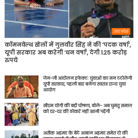
उत्तर प्रदेश
कॉमनवेल्थ खेलों में गुलवीर सिंह ने की ‘पदक वर्षा’,
यूपी सरकार अब करेगी ‘धन वर्षा’, देगी 1.25 करोड़
रुपये
जेन-जी आंदोलन इफेक्ट: युवाओं का मन टटोलेगी
यूपी सरकार, पहली बार बनेगा स्वतंत्र राज्य युवा
आयोग
सीएम योगी की बड़ी घोषणा, बोले- अब घुमंतू समाज
को दर-दर की ठोकरें नहीं खानी पड़ेंगी
अतीक अहमद के बेटे आबान अहमद समेत दो की