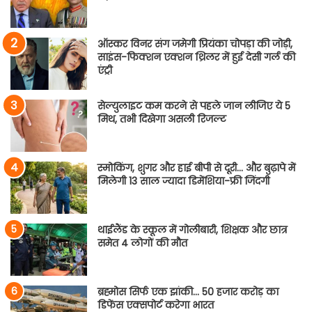
ऑस्कर विनर संग जमेगी प्रियंका चोपड़ा की जोड़ी,
साइंस-फिक्शन एक्शन थ्रिलर में हुई देसी गर्ल की
एंट्री
सेल्युलाइट कम करने से पहले जान लीजिए ये 5
मिथ, तभी दिखेगा असली रिजल्ट
स्मोकिंग, शुगर और हाई बीपी से दूरी… और बुढ़ापे में
मिलेगी 13 साल ज्यादा डिमेंशिया-फ्री जिंदगी
थाईलैंड के स्कूल में गोलीबारी, शिक्षक और छात्र
समेत 4 लोगों की मौत
ब्रह्मोस सिर्फ एक झांकी… 50 हजार करोड़ का
डिफेंस एक्सपोर्ट करेगा भारत