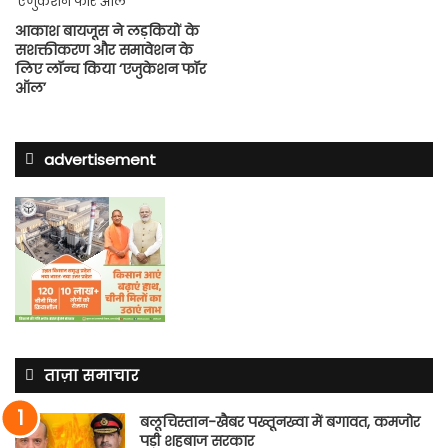
आकाश बायजूस ने लड़कियों के
सशक्तीकरण और समावेशन के
लिए लॉन्च किया ‘एजुकेशन फॉर
ऑल’
advertisement
ताज़ा समाचार
बलूचिस्तान-खैबर पख्तूनख्वा में बगावत, कमजोर
पड़ी शहबाज सरकार