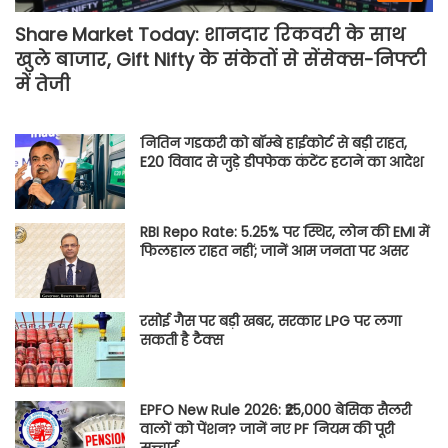
Share Market Today: शानदार रिकवरी के साथ
खुले बाजार, Gift Nifty के संकेतों से सेंसेक्स-निफ्टी
में तेजी
नितिन गडकरी को बॉम्बे हाईकोर्ट से बड़ी राहत,
E20 विवाद से जुड़े डीपफेक कंटेंट हटाने का आदेश
RBI Repo Rate: 5.25% पर स्थिर, लोन की EMI में
फिलहाल राहत नहीं; जानें आम जनता पर असर
रसोई गैस पर बड़ी खबर, सरकार LPG पर लगा
सकती है टैक्स
EPFO New Rule 2026: ₹25,000 बेसिक सैलरी
वालों को पेंशन? जानें नए PF नियम की पूरी
सच्चाई