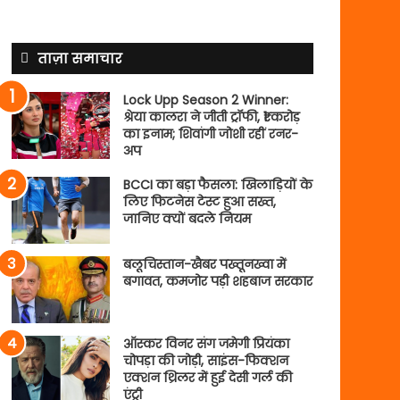
ताज़ा समाचार
Lock Upp Season 2 Winner:
श्रेया कालरा ने जीती ट्रॉफी, ₹1 करोड़
का इनाम; शिवांगी जोशी रहीं रनर-
अप
BCCI का बड़ा फैसला: खिलाड़ियों के
लिए फिटनेस टेस्ट हुआ सख्त,
जानिए क्यों बदले नियम
बलूचिस्तान-खैबर पख्तूनख्वा में
बगावत, कमजोर पड़ी शहबाज सरकार
ऑस्कर विनर संग जमेगी प्रियंका
चोपड़ा की जोड़ी, साइंस-फिक्शन
एक्शन थ्रिलर में हुई देसी गर्ल की
एंट्री