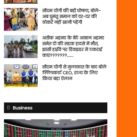
सीएम योगी की बड़ी घोषणा, बोले-
अब घुमंतू समाज को दर-दर की
ठोकरें नहीं खानी पड़ेंगी
अतीक अहमद के बेटे आबान अहमद
समेत दो की सड़क हादसे में मौत,
झांसी हाईवे पर डिवाइडर से टकराई
कार???????…….
सीएम योगी से मुलाकात के बाद बोले
फ्लिपकार्ट CEO, राज्य के लिए
किया बड़ा ऐलान
Business