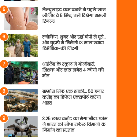
सेल्युलाइट कम करने से पहले जान
लीजिए ये 5 मिथ, तभी दिखेगा असली
रिजल्ट
स्मोकिंग, शुगर और हाई बीपी से दूरी…
और बुढ़ापे में मिलेगी 13 साल ज्यादा
डिमेंशिया-फ्री जिंदगी
थाईलैंड के स्कूल में गोलीबारी,
शिक्षक और छात्र समेत 4 लोगों की
मौत
ब्रह्मोस सिर्फ एक झांकी… 50 हजार
करोड़ का डिफेंस एक्सपोर्ट करेगा
भारत
3.25 लाख करोड़ का मेगा सौदा: फ्रांस
ने भारत को सौंपा राफेल विमानों के
निर्माण का प्रस्ताव