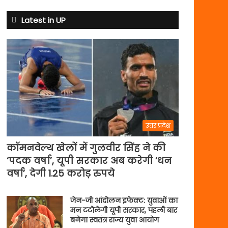
क्यों
बदले
Latest in UP
नियम
उत्तर प्रदेश
कॉमनवेल्थ खेलों में गुलवीर सिंह ने की
‘पदक वर्षा’, यूपी सरकार अब करेगी ‘धन
वर्षा’, देगी 1.25 करोड़ रुपये
जेन-जी आंदोलन इफेक्ट: युवाओं का
मन टटोलेगी यूपी सरकार, पहली बार
बनेगा स्वतंत्र राज्य युवा आयोग