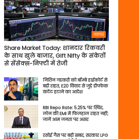
व्यापार
Share Market Today: शानदार रिकवरी
के साथ खुले बाजार, Gift Nifty के संकेतों
से सेंसेक्स-निफ्टी में तेजी
नितिन गडकरी को बॉम्बे हाईकोर्ट से
बड़ी राहत, E20 विवाद से जुड़े डीपफेक
कंटेंट हटाने का आदेश
RBI Repo Rate: 5.25% पर स्थिर,
लोन की EMI में फिलहाल राहत नहीं;
जानें आम जनता पर असर
रसोई गैस पर बड़ी खबर, सरकार LPG