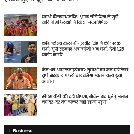
काशी विश्वनाथ मदिर: शृंगार गौरी केस से जुड़ी
वादिनी महिलाओं ने किया जलाभिषेक
कॉमनवेल्थ खेलों में गुलवीर सिंह ने की ‘पदक
वर्षा’, यूपी सरकार अब करेगी ‘धन वर्षा’, देगी 1.25
करोड़ रुपये
जेन-जी आंदोलन इफेक्ट: युवाओं का मन टटोलेगी
यूपी सरकार, पहली बार बनेगा स्वतंत्र राज्य युवा
आयोग
सीएम योगी की बड़ी घोषणा, बोले- अब घुमंतू समाज
को दर-दर की ठोकरें नहीं खानी पड़ेंगी
Business