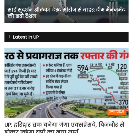
टीम
साई सुदर्शन श्रीलंका टेस्ट सीरीज से बाहर: टीम मैनेजमेंट
मैनेजमेंट
की बढ़ी टेंशन
की
बढ़ी
टेंशन
Latest in UP
उत्तर प्रदेश
UP: हरिद्वार तक बनेगा गंगा एक्सप्रेसवे, बिजनौर से
होकर जुड़ेगा यूपी का नया मार्ग