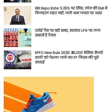
RBI Repo Rate: 5.25% पर स्थिर, लोन की EMI में
फिलहाल राहत नहीं; जानें आम जनता पर असर
रसोई गैस पर बड़ी खबर, सरकार LPG पर लगा
सकती है टैक्स
EPFO New Rule 2026: ₹25,000 बेसिक सैलरी
वालों को पेंशन? जानें नए PF नियम की पूरी
सच्चाई