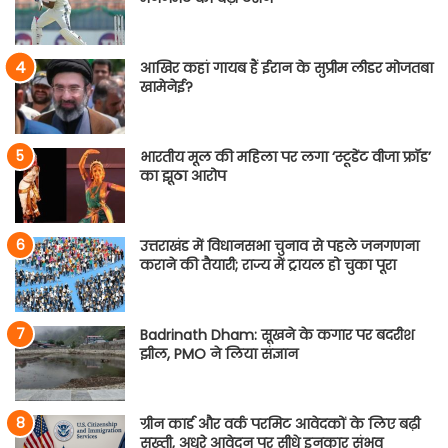
आखिर कहां गायब हैं ईरान के सुप्रीम लीडर मोजतबा
खामेनेई?
भारतीय मूल की महिला पर लगा ‘स्टूडेंट वीजा फ्रॉड’
का झूठा आरोप
उत्तराखंड में विधानसभा चुनाव से पहले जनगणना
कराने की तैयारी; राज्य में ट्रायल हो चुका पूरा
Badrinath Dham: सूखने के कगार पर बदरीश
झील, PMO ने लिया संज्ञान
ग्रीन कार्ड और वर्क परमिट आवेदकों के लिए बढ़ी
सख्ती, अधूरे आवेदन पर सीधे इनकार संभव