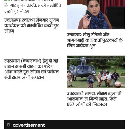
उत्तराखण्ड स्वास्थ्य रोजगार सृजन
कार्यक्रम को सम्बोधित करते हुएः
सीएम
उत्तराखंड: तीलू रौतेली और
आंगनबाड़ी कार्यकर्ता पुरस्कारों के
लिए आवेदन शुरू
रुद्रप्रयाग (केदारनाथ) हेतु दी गई
राशन सामग्री वाहन का फ्लैग
ऑफ करते हुएः सीएम एवं पर्यटन
मंत्री सतपाल जी महाराज
उत्तरकाशी आपदा: मौसम खुला तो
‘आसमान’ से मिली राहत…फंसे
657 लोगों को निकाला
advertisement