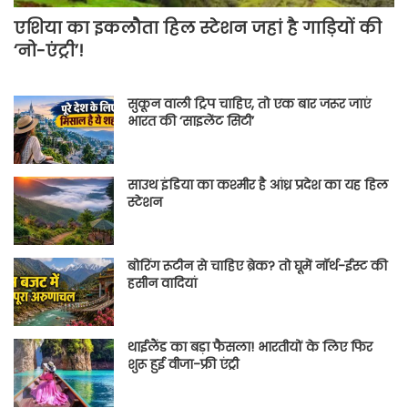
एशिया का इकलौता हिल स्टेशन जहां है गाड़ियों की
‘नो-एंट्री’!
सुकून वाली ट्रिप चाहिए, तो एक बार जरूर जाएं
भारत की ‘साइलेंट सिटी’
साउथ इंडिया का कश्मीर है आंध्र प्रदेश का यह हिल
स्टेशन
बोरिंग रूटीन से चाहिए ब्रेक? तो घूमें नॉर्थ-ईस्ट की
हसीन वादियां
थाईलैंड का बड़ा फैसला! भारतीयों के लिए फिर
शुरू हुई वीजा-फ्री एंट्री