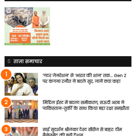
ताज़ा समाचार
‘गटर जेनरेशन’ से ‘भारत की शान’ तक… Gen Z
पर कंगना रनौत ने बदले सुर, जानें क्या कहा
मिडिल ईस्ट में बदला समीकरण, सऊदी अरब ने
पाकिस्तान-तुर्की के साथ किया बड़ा रक्षा समझौता
साई सुदर्शन श्रीलंका टेस्ट सीरीज से बाहर: टीम
मैनेजमेंट की बढ़ी टेंशन