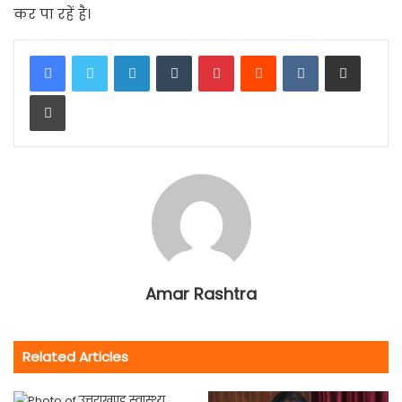
कर पा रहें है।
LinkedIn
Tumblr
Pinterest
Reddit
VKontakte
Share via Email
Print
Amar Rashtra
Related Articles