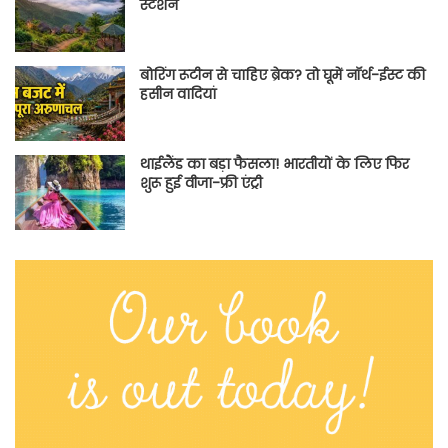
स्टेशन
बोरिंग रूटीन से चाहिए ब्रेक? तो घूमें नॉर्थ-ईस्ट की
हसीन वादियां
थाईलैंड का बड़ा फैसला! भारतीयों के लिए फिर
शुरू हुई वीजा-फ्री एंट्री