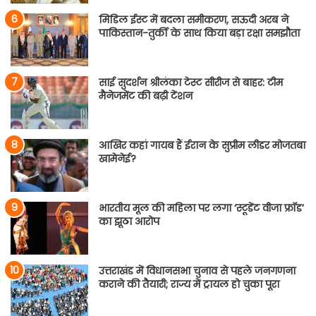
मिडिल ईस्ट में बदला समीकरण, सऊदी अरब ने
पाकिस्तान-तुर्की के साथ किया बड़ा रक्षा समझौता
साई सुदर्शन श्रीलंका टेस्ट सीरीज से बाहर: टीम
मैनेजमेंट की बढ़ी टेंशन
आखिर कहां गायब हैं ईरान के सुप्रीम लीडर मोजतबा
खामेनेई?
भारतीय मूल की महिला पर लगा ‘स्टूडेंट वीजा फ्रॉड’
का झूठा आरोप
उत्तराखंड में विधानसभा चुनाव से पहले जनगणना
कराने की तैयारी; राज्य में ट्रायल हो चुका पूरा