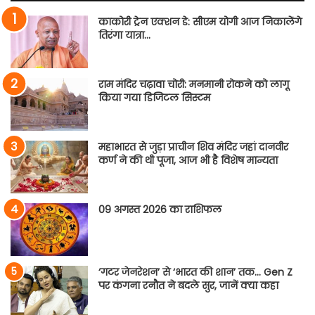
काकोरी ट्रेन एक्शन डे: सीएम योगी आज निकालेंगे
तिरंगा यात्रा…
राम मंदिर चढ़ावा चोरी: मनमानी रोकने को लागू
किया गया डिजिटल सिस्टम
महाभारत से जुड़ा प्राचीन शिव मंदिर जहां दानवीर
कर्ण ने की थी पूजा, आज भी है विशेष मान्यता
09 अगस्त 2026 का राशिफल
‘गटर जेनरेशन’ से ‘भारत की शान’ तक… Gen Z
पर कंगना रनौत ने बदले सुर, जानें क्या कहा