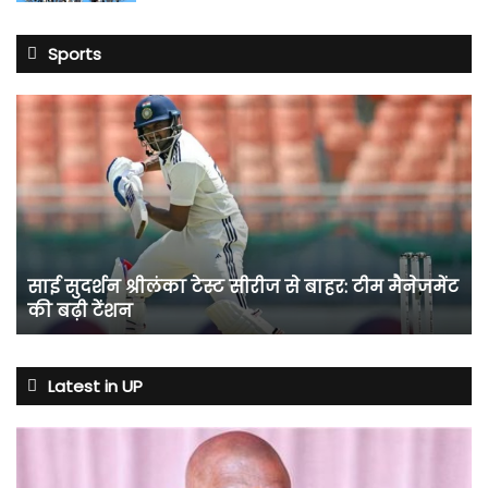
Sports
साई
सुदर्शन
श्रीलंका
टेस्ट
सीरीज
से
बाहर:
टीम
साई सुदर्शन श्रीलंका टेस्ट सीरीज से बाहर: टीम मैनेजमेंट
मैनेजमेंट
की बढ़ी टेंशन
की
बढ़ी
टेंशन
Latest in UP