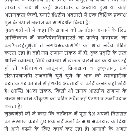
भारत में जब भी कहीं अत्याचार व अन्याय हुआ या कोई
अराजकता फैली, हमारे ईश्वरीय अवतारों ने एक विशिष्ट प्रकाश
पुंज के रूप में समाज का मार्गदर्शन किया है।
मुख्यमंत्री जी ने कहा कि समाज को ऊर्जावान बनाने के लिए
शान्तिकाल में ‘कर्मण्येवाधिकारस्ते मा फलेषु कदाचन, मा
कर्मफलहेतुर्भुर्मा ते संगोऽस्त्वकर्मणि’ का भाव सदैव प्रेरित
करता रहा है। वहीं जब समाज संकट में हो, दुष्ट प्रवृत्ति के तत्व
शान्ति व्यवस्था, विधि व्यवस्था में खलल डालने का कार्य कर रहे
हों तो ’परित्राणाय साधूनाम् विनाशाय च दुष्कृताम्, धर्म
संस्थापनार्थाय संभवामि युगे युगे’ के भाव को व्यावहारिक
धरातल पर उतारने में ईश्वरीय अवतारों ने कोई कसर नहीं छोड़ी
है। शान्ति अथवा संकट, किसी भी समय भारतीय समाज के
समक्ष भगवान श्रीकृष्ण का चरित्र सदैव नई प्रेरणा व ऊर्जा प्रदान
करता है।
मुख्यमंत्री जी ने कहा कि वर्तमान में पूरा देश अपनी विरासत
का सम्मान करते हुए एक नई ऊर्जा के साथ सकारात्मक दिशा
में आगे बढ़ने के लिए कार्य कर रहा है। आजादी के अमृत