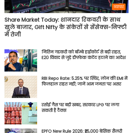
व्यापार
Share Market Today: शानदार रिकवरी के साथ
खुले बाजार, Gift Nifty के संकेतों से सेंसेक्स-निफ्टी
में तेजी
नितिन गडकरी को बॉम्बे हाईकोर्ट से बड़ी राहत,
E20 विवाद से जुड़े डीपफेक कंटेंट हटाने का आदेश
RBI Repo Rate: 5.25% पर स्थिर, लोन की EMI में
फिलहाल राहत नहीं; जानें आम जनता पर असर
रसोई गैस पर बड़ी खबर, सरकार LPG पर लगा
सकती है टैक्स
EPFO New Rule 2026: ₹25,000 बेसिक सैलरी