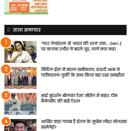
ताज़ा समाचार
‘गटर जेनरेशन’ से ‘भारत की शान’ तक… Gen Z
पर कंगना रनौत ने बदले सुर, जानें क्या कहा
मिडिल ईस्ट में बदला समीकरण, सऊदी अरब ने
पाकिस्तान-तुर्की के साथ किया बड़ा रक्षा समझौता
साई सुदर्शन श्रीलंका टेस्ट सीरीज से बाहर: टीम
मैनेजमेंट की बढ़ी टेंशन
आखिर कहां गायब हैं ईरान के सुप्रीम लीडर मोजतबा
खामेनेई?