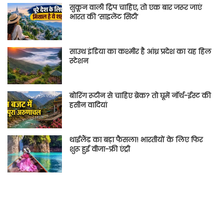
सुकून वाली ट्रिप चाहिए, तो एक बार जरूर जाएं
भारत की ‘साइलेंट सिटी’
साउथ इंडिया का कश्मीर है आंध्र प्रदेश का यह हिल
स्टेशन
बोरिंग रूटीन से चाहिए ब्रेक? तो घूमें नॉर्थ-ईस्ट की
हसीन वादियां
थाईलैंड का बड़ा फैसला! भारतीयों के लिए फिर
शुरू हुई वीजा-फ्री एंट्री