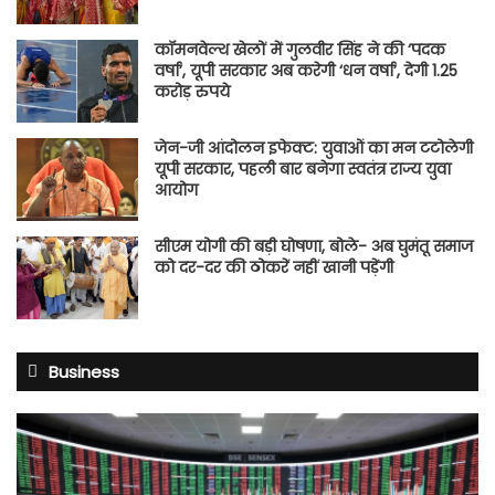
कॉमनवेल्थ खेलों में गुलवीर सिंह ने की ‘पदक
वर्षा’, यूपी सरकार अब करेगी ‘धन वर्षा’, देगी 1.25
करोड़ रुपये
जेन-जी आंदोलन इफेक्ट: युवाओं का मन टटोलेगी
यूपी सरकार, पहली बार बनेगा स्वतंत्र राज्य युवा
आयोग
सीएम योगी की बड़ी घोषणा, बोले- अब घुमंतू समाज
को दर-दर की ठोकरें नहीं खानी पड़ेंगी
Business