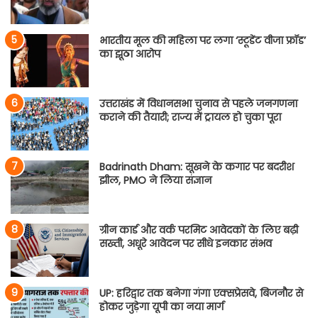
भारतीय मूल की महिला पर लगा ‘स्टूडेंट वीजा फ्रॉड’
का झूठा आरोप
उत्तराखंड में विधानसभा चुनाव से पहले जनगणना
कराने की तैयारी; राज्य में ट्रायल हो चुका पूरा
Badrinath Dham: सूखने के कगार पर बदरीश
झील, PMO ने लिया संज्ञान
ग्रीन कार्ड और वर्क परमिट आवेदकों के लिए बढ़ी
सख्ती, अधूरे आवेदन पर सीधे इनकार संभव
UP: हरिद्वार तक बनेगा गंगा एक्सप्रेसवे, बिजनौर से
होकर जुड़ेगा यूपी का नया मार्ग