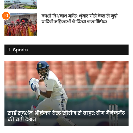
काशी विश्वनाथ मदिर: शृंगार गौरी केस से जुड़ी
वादिनी महिलाओं ने किया जलाभिषेक
Sports
साई
सुदर्शन
श्रीलंका
टेस्ट
सीरीज
से
बाहर:
टीम
साई सुदर्शन श्रीलंका टेस्ट सीरीज से बाहर: टीम मैनेजमेंट
मैनेजमेंट
की बढ़ी टेंशन
की
बढ़ी
टेंशन