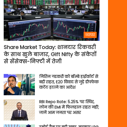
व्यापार
Share Market Today: शानदार रिकवरी
के साथ खुले बाजार, Gift Nifty के संकेतों
से सेंसेक्स-निफ्टी में तेजी
नितिन गडकरी को बॉम्बे हाईकोर्ट से
बड़ी राहत, E20 विवाद से जुड़े डीपफेक
कंटेंट हटाने का आदेश
RBI Repo Rate: 5.25% पर स्थिर,
लोन की EMI में फिलहाल राहत नहीं;
जानें आम जनता पर असर