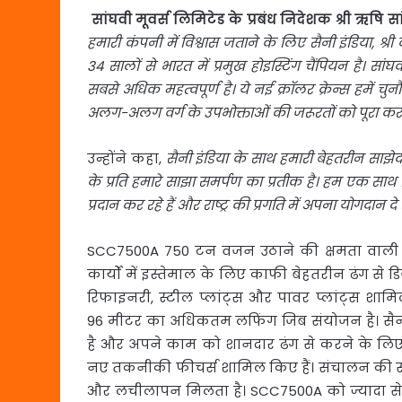
सांघवी मूवर्स लिमिटेड के प्रबंध निदेशक श्री ऋषि स
हमारी कंपनी में विश्वास जताने के लिए सैनी इंडिया, श्
34 सालों से भारत में प्रमुख होइस्टिंग चैंपियन है। सां
सबसे अधिक महत्‍वपूर्ण है। ये नई क्रॉलर क्रेन्स हमें च
अलग-अलग वर्ग के उपभोक्ताओं की जरूरतों को पूरा कर 
उन्होंने कहा,
सैनी इंडिया के साथ हमारी बेहतरीन साझ
के प्रति हमारे साझा समर्पण का प्रतीक है। हम एक सा
प्रदान कर रहे हैं और राष्ट्र की प्रगति में अपना योगदान दे रह
SCC7500A 750 टन वजन उठाने की क्षमता वाली क्रॉल
कार्यों में इस्तेमाल के लिए काफी बेहतरीन ढंग से 
रिफाइनरी, स्टील प्लांट्स और पावर प्लांट्स श
96 मीटर का अधिकतम लफिंग जिब संयोजन है। सैनी इ
है और अपने काम को शानदार ढंग से करने के लिए 
नए तकनीकी फीचर्स शामिल किए हैं। संचालन की सभी तरह
और लचीलापन मिलता है। SCC7500A को ज्यादा से