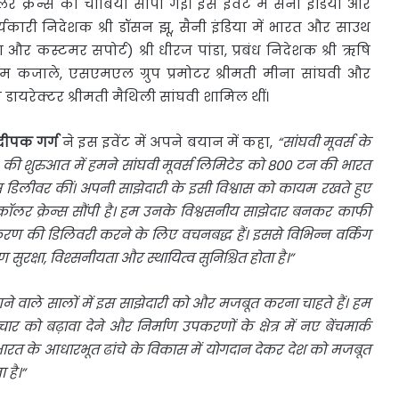
्रेन्स की चाबियां सौंपी गई। इस इवेंट में सैनी इंडिया और
र्यकारी निदेशक श्री डॉसन झू, सैनी इंडिया में भारत और साउथ
और कस्टमर सपोर्ट) श्री धीरज पांडा, प्रबंध निदेशक श्री ऋषि
शाम कजाले, एसएमएल ग्रुप प्रमोटर श्रीमती मीना सांघवी और
 डायरेक्‍टर श्रीमती मैथिली सांघवी शामिल थीं।
 दीपक गर्ग
ने इस इवेंट में अपने बयान में कहा,
“
सांघवी मूवर्स के
 की शुरुआत में हमने सांघवी मूवर्स लिमिटेड को 800 टन की भारत
 डिलीवर कीं। अपनी साझेदारी के इसी विश्वास को कायम रखते हुए
्रॉलर क्रेन्स सौंपी है। हम उनके विश्वसनीय साझेदार बनकर काफी
रण की डिलिवरी करने के लिए वचनबद्ध हैं। इससे विभिन्न वर्किंग
ण सुरक्षा, विश्सनीयता और स्थायित्व सुनिश्चित होता है।
”
े वाले सालों में इस साझेदारी को और मजबूत करना चाहते हैं। हम
र को बढ़ावा देने और निर्माण उपकरणों के क्षेत्र में नए बेंचमार्क
य भारत के आधारभूत ढांचे के विकास में योगदान देकर देश को मजबूत
 है।
”