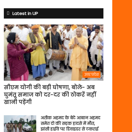
से
अभ्यास
Latest in UP
मैच
में
पसीना
बहाएगी
टीम
इंडिया
उत्तर प्रदेश
सीएम योगी की बड़ी घोषणा, बोले- अब
घुमंतू समाज को दर-दर की ठोकरें नहीं
खानी पड़ेंगी
अतीक अहमद के बेटे आबान अहमद
समेत दो की सड़क हादसे में मौत,
झांसी हाईवे पर डिवाइडर से टकराई