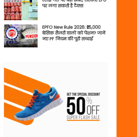
रसोई गैस पर बड़ी खबर, सरकार LPG
पर लगा सकती है टैक्स
EPFO New Rule 2026: ₹25,000
बेसिक सैलरी वालों को पेंशन? जानें
नए PF नियम की पूरी सच्चाई