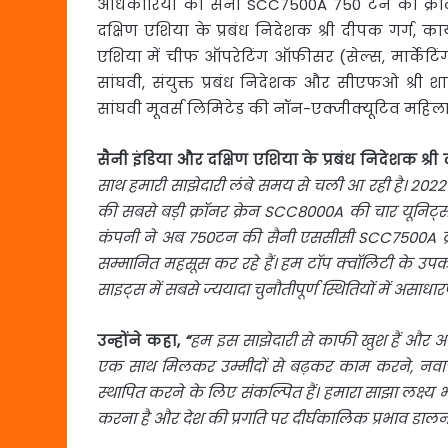
अधिकारियों को सैनी SCC7500A 750 टन की क्रॉलर क
दक्षिण एशिया के प्रबंध निदेशक श्री दीपक गर्ग, का
एशिया में चीफ ऑपरेटिंग ऑफीसर (सेल्स, मार्केटिंग 
सांघवी, संयुक्त प्रबंध निदेशक और सीएफओ श्री 
सांघवी मूवर्स लिमिटेड की नॉन-एक्‍जीक्‍यूटिव महिला
सैनी इंडिया और दक्षिण एशिया के प्रबंध निदेशक श्री
साथ हमारी साझेदारी लंबे समय से चली आ रही है। 2022
की सबसे बड़ी क्रॉनर क्रेन
SCC8000A
की चार यूनिट्स
कंपनी ने अब 750टन की सैनी एससीसी
SCC7500A
क
सम्मानित महसूस कर रहे हैं। हम टॉप क्वॉलिटी के उपक
साइट्स में सबसे ज्ययादा चुनौतीपूर्ण स्थितियों में असाधार
उन्होंने कहा,
“
हम इस साझेदारी से काफी खुश हैं और आन
एक साथ मिलकर उम्मीदों से बढ़कर काम करने
,
नवाचा
स्‍थापित करने के लिए संकल्पित हैं। हमारा साझा लक्ष्
करना है और देश की प्रगति पर दीर्घकालिक प्रभाव डालना