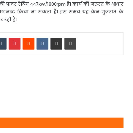
की पावर रेटिंग 447kW/1800rpm है। कार्य की जरूरत के आधार
 एडजस्ट किया जा सकता है। इस समय यह क्रेन गुजरात के
 रही है।
edIn
Tumblr
Pinterest
Reddit
VKontakte
Share via Email
Print