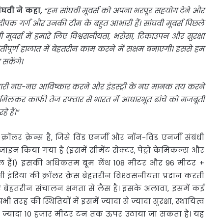
ांघवी ने कहा
,
“
हम सांघवी मूवर्स को अपना भरपूर सहयोग देने और
री दीपक गर्ग और उनकी टीम के बहुत आभारी हैं। सांघवी मूवर्स पिछले
घवी मूवर्स में हमारे लिए विश्वसनीयता, भरोसा, टिकाउपन और सुरक्षा
ुनौतीपूर्ण हालात में बेहतरीन काम करने में सक्षम बनाएगी। इससे हम
सकेंगे।
ेदारी नए-नए आविष्कार करने और इंडस्ट्री के नए मानक तय करने
थ मिलकर काफी तेज रफ्तार से भारत में आधारभूत ढांचे को मजबूती
े हैं।
“
र क्रेन्स है, जिसे विंड एनर्जी और नॉन-विंड एनर्जी संबंधी
डिजाइन किया गया है (इसमें सीमेंट सेक्टर, पेट्रो केमिकल्स और
ामिल हैं।) इसकी अधिकतम बूम लेंथ 108 मीटर और 96 मीटर +
ंडिया की क्रॉलर क्रेंस बेहतरीन विश्‍वसनीयता प्रदान करती
बेहतरीन संचालन क्षमता से लैस है। इसके अलावा, इसमें कई
 की स्थितियों में इसमें ज्यादा से ज्यादा सुरक्षा, स्थायित्व
 ज्यादा 10 हजार मीटर टन तक ऊपर उठाया जा सकता है। यह