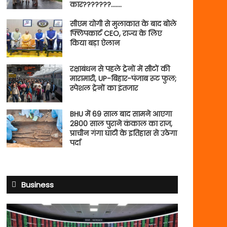
कार???????…….
सीएम योगी से मुलाकात के बाद बोले
फ्लिपकार्ट CEO, राज्य के लिए
किया बड़ा ऐलान
रक्षाबंधन से पहले ट्रेनों में सीटों की
मारामारी, UP-बिहार-पंजाब रूट फुल;
स्पेशल ट्रेनों का इंतजार
BHU में 69 साल बाद सामने आएगा
2800 साल पुराने कंकाल का राज,
प्राचीन गंगा घाटी के इतिहास से उठेगा
पर्दा
Business