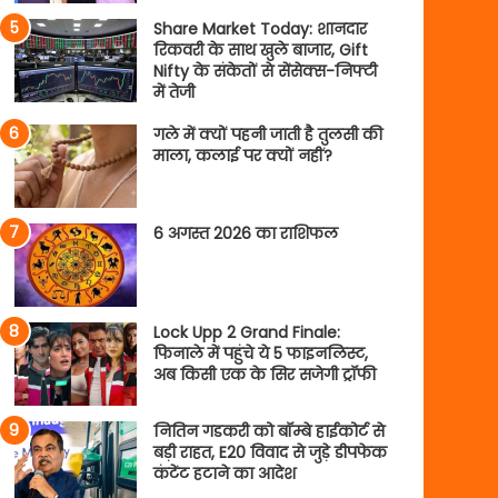
Share Market Today: शानदार
रिकवरी के साथ खुले बाजार, Gift
Nifty के संकेतों से सेंसेक्स-निफ्टी
में तेजी
गले में क्यों पहनी जाती है तुलसी की
माला, कलाई पर क्यों नहीं?
6 अगस्त 2026 का राशिफल
Lock Upp 2 Grand Finale:
फिनाले में पहुंचे ये 5 फाइनलिस्ट,
अब किसी एक के सिर सजेगी ट्रॉफी
नितिन गडकरी को बॉम्बे हाईकोर्ट से
बड़ी राहत, E20 विवाद से जुड़े डीपफेक
कंटेंट हटाने का आदेश