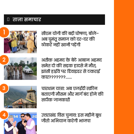
ताज़ा समाचार
सीएम योगी की बड़ी घोषणा, बोले-
अब घुमंतू समाज को दर-दर की
ठोकरें नहीं खानी पड़ेंगी
अतीक अहमद के बेटे आबान अहमद
समेत दो की सड़क हादसे में मौत,
झांसी हाईवे पर डिवाइडर से टकराई
कार???????…….
चारधाम यात्रा: अब एलईडी स्क्रीन
बताएगी मौसम और मार्ग बंद होने की
सटीक जानकारी
उत्तराखंड विस चुनाव: इस महीने बूथ
जीतो अभियान करेगी भाजपा