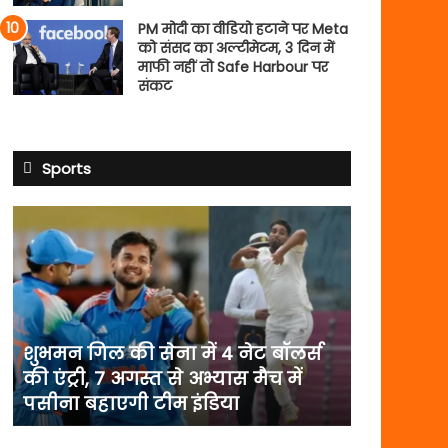
PM मोदी का वीडियो हटाने पर Meta
को संसद का अल्टीमेटम, 3 दिन में
माफी नहीं तो Safe Harbour पर
संकट
Sports
शुभमन
गिल
की
सेना
में
4
नेट
शुभमन गिल की सेना में 4 नेट बॉलर्स
बॉलर्स
की एंट्री, 7 अगस्त से अभ्यास मैच में
की
पसीना बहाएगी टीम इंडिया
एंट्री,
7
अगस्त