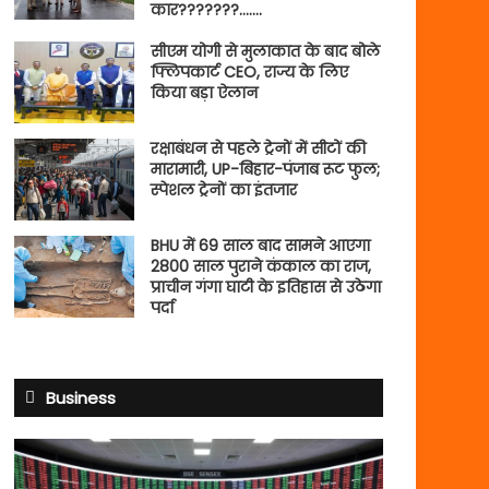
कार???????…….
सीएम योगी से मुलाकात के बाद बोले
फ्लिपकार्ट CEO, राज्य के लिए
किया बड़ा ऐलान
रक्षाबंधन से पहले ट्रेनों में सीटों की
मारामारी, UP-बिहार-पंजाब रूट फुल;
स्पेशल ट्रेनों का इंतजार
BHU में 69 साल बाद सामने आएगा
2800 साल पुराने कंकाल का राज,
प्राचीन गंगा घाटी के इतिहास से उठेगा
पर्दा
Business