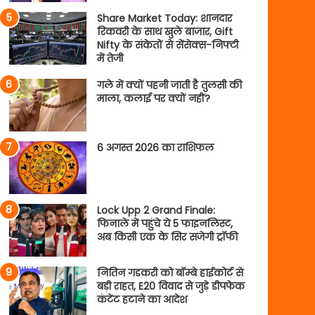
Share Market Today: शानदार
रिकवरी के साथ खुले बाजार, Gift
Nifty के संकेतों से सेंसेक्स-निफ्टी
में तेजी
गले में क्यों पहनी जाती है तुलसी की
माला, कलाई पर क्यों नहीं?
6 अगस्त 2026 का राशिफल
Lock Upp 2 Grand Finale:
फिनाले में पहुंचे ये 5 फाइनलिस्ट,
अब किसी एक के सिर सजेगी ट्रॉफी
नितिन गडकरी को बॉम्बे हाईकोर्ट से
बड़ी राहत, E20 विवाद से जुड़े डीपफेक
कंटेंट हटाने का आदेश