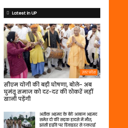
से
अभ्यास
Latest in UP
मैच
में
पसीना
बहाएगी
टीम
इंडिया
उत्तर प्रदेश
सीएम योगी की बड़ी घोषणा, बोले- अब
घुमंतू समाज को दर-दर की ठोकरें नहीं
खानी पड़ेंगी
अतीक अहमद के बेटे आबान अहमद
समेत दो की सड़क हादसे में मौत,
झांसी हाईवे पर डिवाइडर से टकराई