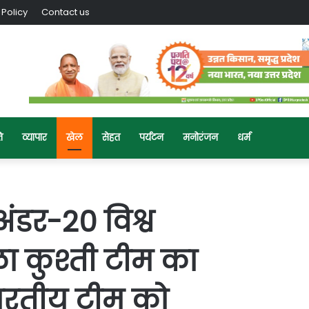
 Policy
Contact us
ि
व्यापार
खेल
सेहत
पर्यटन
मनोरंजन
धर्म
 अंडर-20 विश्व
ला कुश्ती टीम का
ारतीय टीम को