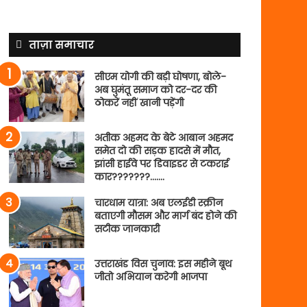
ताज़ा समाचार
सीएम योगी की बड़ी घोषणा, बोले-
अब घुमंतू समाज को दर-दर की
ठोकरें नहीं खानी पड़ेंगी
अतीक अहमद के बेटे आबान अहमद
समेत दो की सड़क हादसे में मौत,
झांसी हाईवे पर डिवाइडर से टकराई
कार???????…….
चारधाम यात्रा: अब एलईडी स्क्रीन
बताएगी मौसम और मार्ग बंद होने की
सटीक जानकारी
उत्तराखंड विस चुनाव: इस महीने बूथ
जीतो अभियान करेगी भाजपा