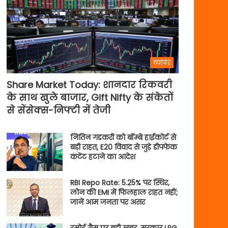
व्यापार
Share Market Today: शानदार रिकवरी
के साथ खुले बाजार, Gift Nifty के संकेतों
से सेंसेक्स-निफ्टी में तेजी
नितिन गडकरी को बॉम्बे हाईकोर्ट से
बड़ी राहत, E20 विवाद से जुड़े डीपफेक
कंटेंट हटाने का आदेश
RBI Repo Rate: 5.25% पर स्थिर,
लोन की EMI में फिलहाल राहत नहीं;
जानें आम जनता पर असर