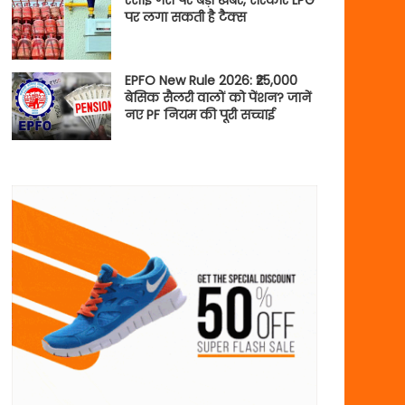
रसोई गैस पर बड़ी खबर, सरकार LPG
पर लगा सकती है टैक्स
EPFO New Rule 2026: ₹25,000
बेसिक सैलरी वालों को पेंशन? जानें
नए PF नियम की पूरी सच्चाई