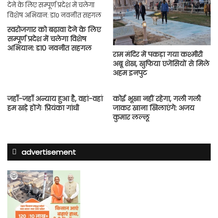
स्वरोजगार को बढ़ावा देने के लिए
सम्पूर्ण प्रदेश में चलेगा विशेष
अभियान: डा0 नवनीत सहगल
राम मंदिर में पकड़ा गया कश्मीरी
अबू शेख, खुफिया एजेंसियों से मिले
अहम इनपुट
जहाँ-जहाँ अन्याय हुआ है, वहां-वहां
कोई भूखा नहीं रहेगा, गली गली
हम खड़े होंगेः प्रियंका गांधी
जाकर खाना खिलाएंगे: अजय
कुमार लल्लू
advertisement