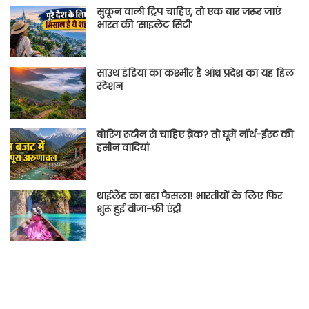
सुकून वाली ट्रिप चाहिए, तो एक बार जरूर जाएं
भारत की ‘साइलेंट सिटी’
साउथ इंडिया का कश्मीर है आंध्र प्रदेश का यह हिल
स्टेशन
बोरिंग रूटीन से चाहिए ब्रेक? तो घूमें नॉर्थ-ईस्ट की
हसीन वादियां
थाईलैंड का बड़ा फैसला! भारतीयों के लिए फिर
शुरू हुई वीजा-फ्री एंट्री