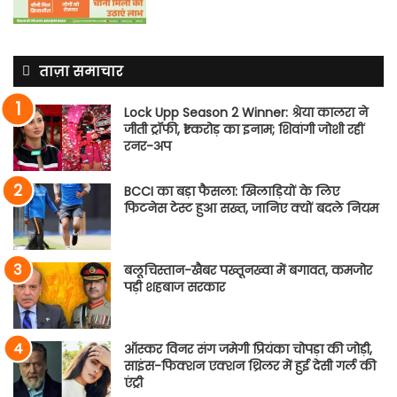
ताज़ा समाचार
Lock Upp Season 2 Winner: श्रेया कालरा ने
जीती ट्रॉफी, ₹1 करोड़ का इनाम; शिवांगी जोशी रहीं
रनर-अप
BCCI का बड़ा फैसला: खिलाड़ियों के लिए
फिटनेस टेस्ट हुआ सख्त, जानिए क्यों बदले नियम
बलूचिस्तान-खैबर पख्तूनख्वा में बगावत, कमजोर
पड़ी शहबाज सरकार
ऑस्कर विनर संग जमेगी प्रियंका चोपड़ा की जोड़ी,
साइंस-फिक्शन एक्शन थ्रिलर में हुई देसी गर्ल की
एंट्री