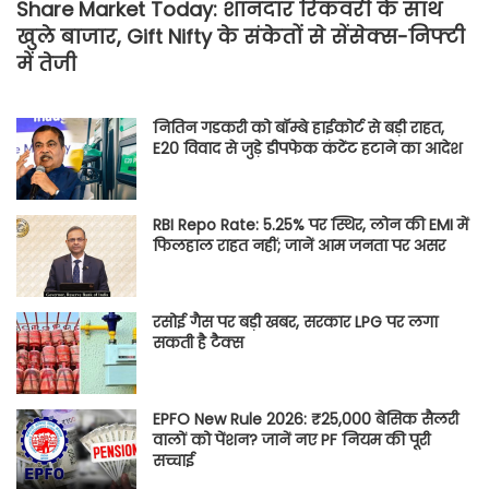
Share Market Today: शानदार रिकवरी के साथ
खुले बाजार, Gift Nifty के संकेतों से सेंसेक्स-निफ्टी
में तेजी
नितिन गडकरी को बॉम्बे हाईकोर्ट से बड़ी राहत,
E20 विवाद से जुड़े डीपफेक कंटेंट हटाने का आदेश
RBI Repo Rate: 5.25% पर स्थिर, लोन की EMI में
फिलहाल राहत नहीं; जानें आम जनता पर असर
रसोई गैस पर बड़ी खबर, सरकार LPG पर लगा
सकती है टैक्स
EPFO New Rule 2026: ₹25,000 बेसिक सैलरी
वालों को पेंशन? जानें नए PF नियम की पूरी
सच्चाई