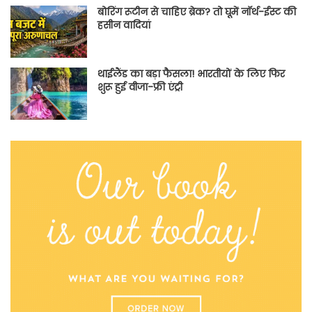
बोरिंग रूटीन से चाहिए ब्रेक? तो घूमें नॉर्थ-ईस्ट की
हसीन वादियां
थाईलैंड का बड़ा फैसला! भारतीयों के लिए फिर
शुरू हुई वीजा-फ्री एंट्री