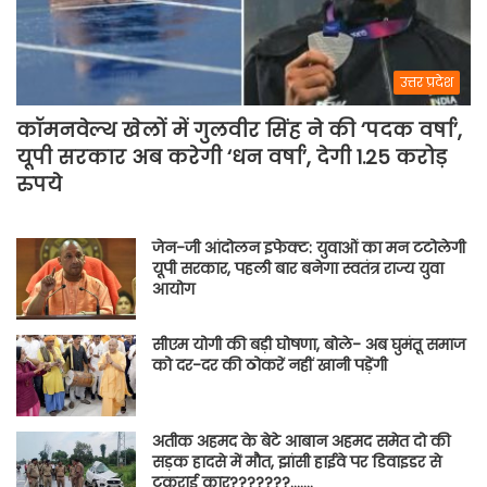
उत्तर प्रदेश
कॉमनवेल्थ खेलों में गुलवीर सिंह ने की ‘पदक वर्षा’,
यूपी सरकार अब करेगी ‘धन वर्षा’, देगी 1.25 करोड़
रुपये
जेन-जी आंदोलन इफेक्ट: युवाओं का मन टटोलेगी
यूपी सरकार, पहली बार बनेगा स्वतंत्र राज्य युवा
आयोग
सीएम योगी की बड़ी घोषणा, बोले- अब घुमंतू समाज
को दर-दर की ठोकरें नहीं खानी पड़ेंगी
अतीक अहमद के बेटे आबान अहमद समेत दो की
सड़क हादसे में मौत, झांसी हाईवे पर डिवाइडर से
टकराई कार???????…….