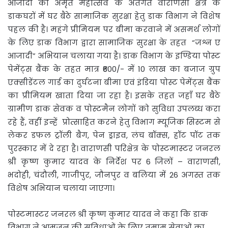
आजादी का अमृत महोत्सव के अंतर्गत वाराणसी क्षेत्र के
डाकघरों में घर बैठे सामाजिक सुरक्षा हेतु डाक विभाग ने विशेष
पहल की है। महंगे प्रीमियम पर बीमा करवाने में असमर्थ लोगों
के लिए डाक विभाग द्वारा सामाजिक सुरक्षा के तहत “जश्न ए
आजादी” अभियान चलाया गया है। डाक विभाग के इण्डिया पोस्ट
पेमेंट्स बैंक के तहत मात्र ₹600/- में 10 लाख का बजाज ग्रुप
एक्सीडेंटल गार्ड का दुर्घटना बीमा एवं इंडिया पोस्ट पेमेंट्स बैंक
का प्रीमियम खाता दिया जा रहा है। इसके तहत जहाँ घर बैठे
ग्रामीण डाक सेवक व पोस्टमैन लोगों को सुविधा उपलब्ध करा
रहे हैं, वहीं इन्हें प्रोत्साहित करने हेतु विभाग म्यूजिक सिस्टम से
लेकर डफल ट्रॉली बैग, पेन ड्राइव, लंच बॉक्स, हॉट पॉट तक
पुरस्कार में दे रहा है। वाराणसी परिक्षेत्र के पोस्टमास्टर जनरल
श्री कृष्ण कुमार यादव के निर्देश पर 6 जिलों – वाराणसी,
भदोही, चंदौली, गाजीपुर, जौनपुर व बलिया में 26 अगस्त तक
विशेष अभियान चलाया जाएगा।
पोस्टमास्टर जनरल श्री कृष्ण कुमार यादव ने कहा कि डाक
विभाग ने आमजन की सुविधाओं के लिए तमाम सेवाओं का