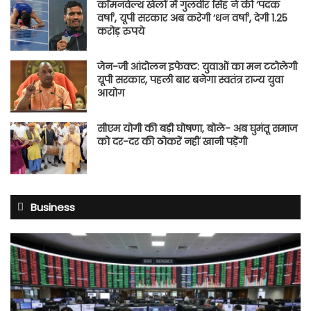
कॉमनवेल्थ खेलों में गुलवीर सिंह ने की ‘पदक
वर्षा’, यूपी सरकार अब करेगी ‘धन वर्षा’, देगी 1.25
करोड़ रुपये
जेन-जी आंदोलन इफेक्ट: युवाओं का मन टटोलेगी
यूपी सरकार, पहली बार बनेगा स्वतंत्र राज्य युवा
आयोग
सीएम योगी की बड़ी घोषणा, बोले- अब घुमंतू समाज
को दर-दर की ठोकरें नहीं खानी पड़ेंगी
Business