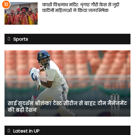
काशी विश्वनाथ मदिर: शृंगार गौरी केस से जुड़ी
वादिनी महिलाओं ने किया जलाभिषेक
Sports
साई
सुदर्शन
श्रीलंका
टेस्ट
सीरीज
से
बाहर:
टीम
साई सुदर्शन श्रीलंका टेस्ट सीरीज से बाहर: टीम मैनेजमेंट
मैनेजमेंट
की बढ़ी टेंशन
की
बढ़ी
टेंशन
Latest in UP