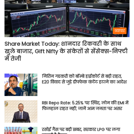
व्यापार
Share Market Today: शानदार रिकवरी के साथ
खुले बाजार, Gift Nifty के संकेतों से सेंसेक्स-निफ्टी
में तेजी
नितिन गडकरी को बॉम्बे हाईकोर्ट से बड़ी राहत,
E20 विवाद से जुड़े डीपफेक कंटेंट हटाने का आदेश
RBI Repo Rate: 5.25% पर स्थिर, लोन की EMI में
फिलहाल राहत नहीं; जानें आम जनता पर असर
रसोई गैस पर बड़ी खबर, सरकार LPG पर लगा