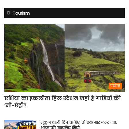
Tourism
पर्यटन
एशिया का इकलौता हिल स्टेशन जहां है गाड़ियों की
‘नो-एंट्री’!
सुकून वाली ट्रिप चाहिए, तो एक बार जरूर जाएं
भारत की ‘साइलेंट सिटी’