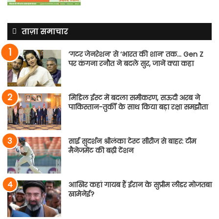
ताज़ा समाचार
‘गटर जेनरेशन’ से ‘भारत की शान’ तक… Gen Z
पर कंगना रनौत ने बदले सुर, जानें क्या कहा
मिडिल ईस्ट में बदला समीकरण, सऊदी अरब ने
पाकिस्तान-तुर्की के साथ किया बड़ा रक्षा समझौता
साई सुदर्शन श्रीलंका टेस्ट सीरीज से बाहर: टीम
मैनेजमेंट की बढ़ी टेंशन
आखिर कहां गायब हैं ईरान के सुप्रीम लीडर मोजतबा
खामेनेई?