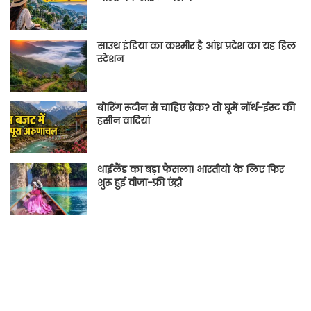
साउथ इंडिया का कश्मीर है आंध्र प्रदेश का यह हिल
स्टेशन
बोरिंग रूटीन से चाहिए ब्रेक? तो घूमें नॉर्थ-ईस्ट की
हसीन वादियां
थाईलैंड का बड़ा फैसला! भारतीयों के लिए फिर
शुरू हुई वीजा-फ्री एंट्री