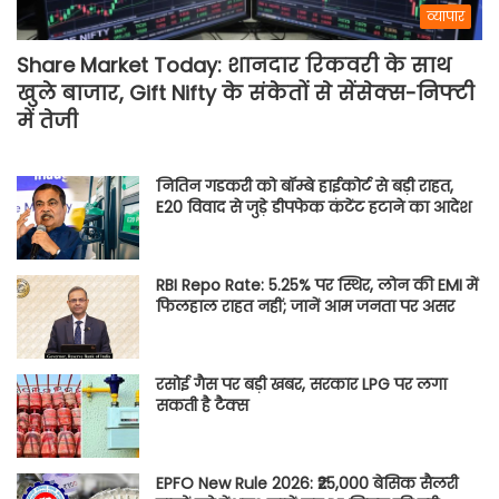
व्यापार
Share Market Today: शानदार रिकवरी के साथ
खुले बाजार, Gift Nifty के संकेतों से सेंसेक्स-निफ्टी
में तेजी
नितिन गडकरी को बॉम्बे हाईकोर्ट से बड़ी राहत,
E20 विवाद से जुड़े डीपफेक कंटेंट हटाने का आदेश
RBI Repo Rate: 5.25% पर स्थिर, लोन की EMI में
फिलहाल राहत नहीं; जानें आम जनता पर असर
रसोई गैस पर बड़ी खबर, सरकार LPG पर लगा
सकती है टैक्स
EPFO New Rule 2026: ₹25,000 बेसिक सैलरी