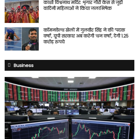
काशी विश्वनाथ मदिर: शृंगार गौरी केस से जुड़ी
वादिनी महिलाओं ने किया जलाभिषेक
कॉमनवेल्थ खेलों में गुलवीर सिंह ने की ‘पदक
वर्षा’, यूपी सरकार अब करेगी ‘धन वर्षा’, देगी 1.25
करोड़ रुपये
Business