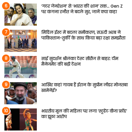
‘गटर जेनरेशन’ से ‘भारत की शान’ तक… Gen Z
पर कंगना रनौत ने बदले सुर, जानें क्या कहा
मिडिल ईस्ट में बदला समीकरण, सऊदी अरब ने
पाकिस्तान-तुर्की के साथ किया बड़ा रक्षा समझौता
साई सुदर्शन श्रीलंका टेस्ट सीरीज से बाहर: टीम
मैनेजमेंट की बढ़ी टेंशन
आखिर कहां गायब हैं ईरान के सुप्रीम लीडर मोजतबा
खामेनेई?
भारतीय मूल की महिला पर लगा ‘स्टूडेंट वीजा फ्रॉड’
का झूठा आरोप