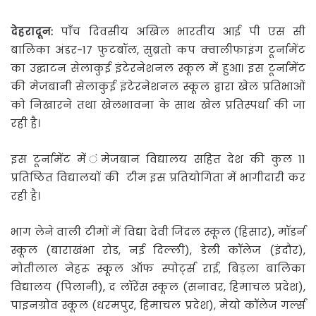
देहरादून:
पाँच दिवसीय अखिल भारतीय आई पी एस सी
बालिका अंडर-17 फुटबॉल, सुब्रतो कप क्वालीफाइंग टूर्नामेंट
का
उद्घाटन सेलाकुई इंटेरनेशनल स्कूल में हुआ। इस टूर्नामेंट
की मेजबानी सेलाकुई इंटेरनेशनल स्कूल द्वारा खेल प्रतिभाओं
को निखारने तथा खेलभावना के साथ खेल प्रतिस्पर्धा की जा
रही है।
इस टूर्नामेंट में ंमेजबान विद्यालय सहित देश की कुल 11
प्रतिष्ठित विद्यालयों की टीम इस प्रतियोगिता में भागीदारी कर
रही है।
भाग लेने वाली टीमों में विद्या देवी जिंदल स्कूल (हिसार), मॉडर्न
स्कूल (बाराखंभा रोड, नई दिल्ली), डेली कॉलेज (इंदौर),
मोतीलाल नेहरू स्कूल ऑफ स्पोर्ट्स राई, बिड़ला बालिका
विद्यालय (पिलानी), द लॉरेंस स्कूल (सनावर, हिमाचल प्रदेश),
पाइनग्रोव स्कूल (धरमपुर, हिमाचल प्रदेश), मेयो कॉलेज गर्ल्स