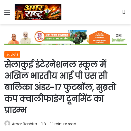
Menu
S
fo
उत्तराखंड
सेलाकुई इंटेरनेशनल स्कूल में
अखिल भारतीय आई पी एस सी
बालिका अंडर-17 फुटबॉल, सुब्रतो
कप क्वालीफाइंग टूर्नामेंट का
प्रारम्भ
Amar Rashtra
8
1 minute read