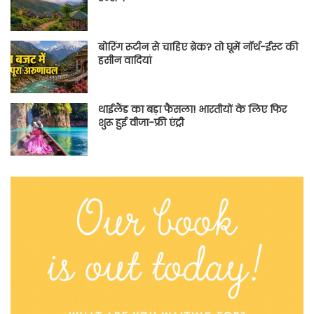
बोरिंग रूटीन से चाहिए ब्रेक? तो घूमें नॉर्थ-ईस्ट की
हसीन वादियां
थाईलैंड का बड़ा फैसला! भारतीयों के लिए फिर
शुरू हुई वीजा-फ्री एंट्री