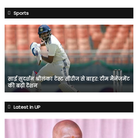
Sports
साई
सुदर्शन
श्रीलंका
टेस्ट
सीरीज
से
बाहर:
टीम
साई सुदर्शन श्रीलंका टेस्ट सीरीज से बाहर: टीम मैनेजमेंट
मैनेजमेंट
की बढ़ी टेंशन
की
बढ़ी
टेंशन
Latest in UP