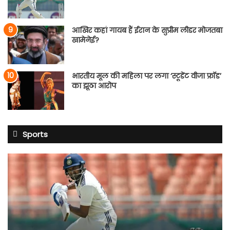
आखिर कहां गायब हैं ईरान के सुप्रीम लीडर मोजतबा
खामेनेई?
भारतीय मूल की महिला पर लगा ‘स्टूडेंट वीजा फ्रॉड’
का झूठा आरोप
Sports
साई
सुदर्शन
श्रीलंका
टेस्ट
सीरीज
से
बाहर: