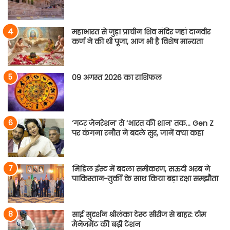
महाभारत से जुड़ा प्राचीन शिव मंदिर जहां दानवीर
कर्ण ने की थी पूजा, आज भी है विशेष मान्यता
09 अगस्त 2026 का राशिफल
‘गटर जेनरेशन’ से ‘भारत की शान’ तक… Gen Z
पर कंगना रनौत ने बदले सुर, जानें क्या कहा
मिडिल ईस्ट में बदला समीकरण, सऊदी अरब ने
पाकिस्तान-तुर्की के साथ किया बड़ा रक्षा समझौता
साई सुदर्शन श्रीलंका टेस्ट सीरीज से बाहर: टीम
मैनेजमेंट की बढ़ी टेंशन