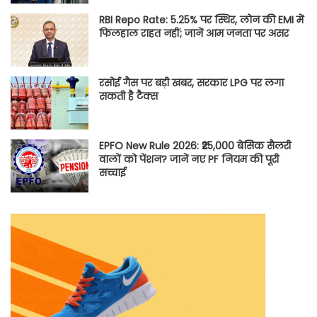
RBI Repo Rate: 5.25% पर स्थिर, लोन की EMI में
फिलहाल राहत नहीं; जानें आम जनता पर असर
रसोई गैस पर बड़ी खबर, सरकार LPG पर लगा
सकती है टैक्स
EPFO New Rule 2026: ₹25,000 बेसिक सैलरी
वालों को पेंशन? जानें नए PF नियम की पूरी
सच्चाई