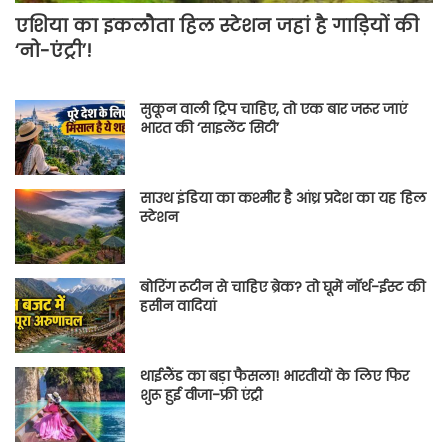
एशिया का इकलौता हिल स्टेशन जहां है गाड़ियों की
‘नो-एंट्री’!
सुकून वाली ट्रिप चाहिए, तो एक बार जरूर जाएं
भारत की ‘साइलेंट सिटी’
साउथ इंडिया का कश्मीर है आंध्र प्रदेश का यह हिल
स्टेशन
बोरिंग रूटीन से चाहिए ब्रेक? तो घूमें नॉर्थ-ईस्ट की
हसीन वादियां
थाईलैंड का बड़ा फैसला! भारतीयों के लिए फिर
शुरू हुई वीजा-फ्री एंट्री