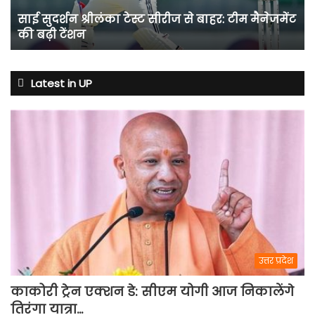
टीम
साई सुदर्शन श्रीलंका टेस्ट सीरीज से बाहर: टीम मैनेजमेंट
मैनेजमेंट
की बढ़ी टेंशन
की
बढ़ी
टेंशन
Latest in UP
उत्तर प्रदेश
काकोरी ट्रेन एक्शन डे: सीएम योगी आज निकालेंगे
तिरंगा यात्रा…