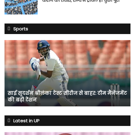
कराने की तैयारी; राज्य में ट्रायल हो चुका पूरा
Sports
साई
सुदर्शन
श्रीलंका
टेस्ट
सीरीज
से
बाहर:
टीम
साई सुदर्शन श्रीलंका टेस्ट सीरीज से बाहर: टीम मैनेजमेंट
मैनेजमेंट
की बढ़ी टेंशन
की
बढ़ी
टेंशन
Latest in UP