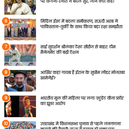
पर कंगना रनौत ने बदले सुर, जानें क्या कहा
मिडिल ईस्ट में बदला समीकरण, सऊदी अरब ने
पाकिस्तान-तुर्की के साथ किया बड़ा रक्षा समझौता
साई सुदर्शन श्रीलंका टेस्ट सीरीज से बाहर: टीम
मैनेजमेंट की बढ़ी टेंशन
आखिर कहां गायब हैं ईरान के सुप्रीम लीडर मोजतबा
खामेनेई?
भारतीय मूल की महिला पर लगा ‘स्टूडेंट वीजा फ्रॉड’
का झूठा आरोप
उत्तराखंड में विधानसभा चुनाव से पहले जनगणना