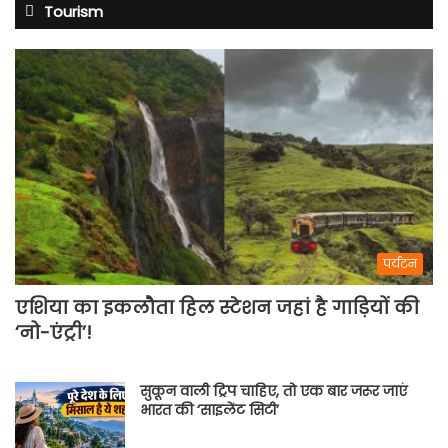
Tourism
पर्यटन
एशिया का इकलौता हिल स्टेशन जहां है गाड़ियों की
‘नो-एंट्री’!
सुकून वाली ट्रिप चाहिए, तो एक बार जरूर जाएं
भारत की ‘साइलेंट सिटी’