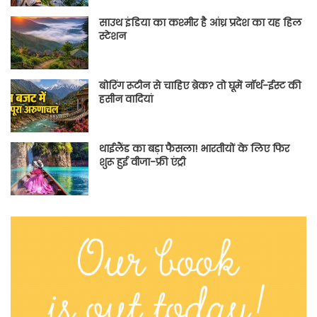
साउथ इंडिया का कश्मीर है आंध्र प्रदेश का यह हिल
स्टेशन
बोरिंग रूटीन से चाहिए ब्रेक? तो घूमें नॉर्थ-ईस्ट की
हसीन वादियां
थाईलैंड का बड़ा फैसला! भारतीयों के लिए फिर
शुरू हुई वीजा-फ्री एंट्री