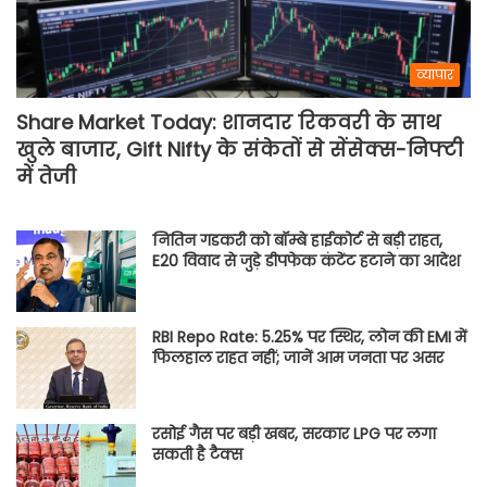
व्यापार
Share Market Today: शानदार रिकवरी के साथ
खुले बाजार, Gift Nifty के संकेतों से सेंसेक्स-निफ्टी
में तेजी
नितिन गडकरी को बॉम्बे हाईकोर्ट से बड़ी राहत,
E20 विवाद से जुड़े डीपफेक कंटेंट हटाने का आदेश
RBI Repo Rate: 5.25% पर स्थिर, लोन की EMI में
फिलहाल राहत नहीं; जानें आम जनता पर असर
रसोई गैस पर बड़ी खबर, सरकार LPG पर लगा
सकती है टैक्स