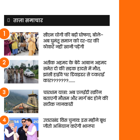
ताज़ा समाचार
सीएम योगी की बड़ी घोषणा, बोले-
अब घुमंतू समाज को दर-दर की
ठोकरें नहीं खानी पड़ेंगी
अतीक अहमद के बेटे आबान अहमद
समेत दो की सड़क हादसे में मौत,
झांसी हाईवे पर डिवाइडर से टकराई
कार???????…….
चारधाम यात्रा: अब एलईडी स्क्रीन
बताएगी मौसम और मार्ग बंद होने की
सटीक जानकारी
उत्तराखंड विस चुनाव: इस महीने बूथ
जीतो अभियान करेगी भाजपा