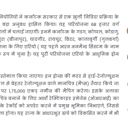
ियोजियो ने कर्नाटक सरकार से एक खुली निविदा प्रक्रिया के
से बड़ा अनुबंध हासिल किया। यह परियोजना 68 हजार वर्ग
ों में चलाई जाएगी। इनमें कर्नाटक के गडग, कोप्पल, कोडागु,
(बीजापुर), यादगीर, रायचूर, बिदर, कालाबुर्गी (गुलबर्गा)
योजना के लिए एरियो ( यह पहले आरव अनमैन्ड सिस्टम के नाम
 रूप में चुना है। यह पूरी परियोजना एरियो के आधुनिक ड्रोन
 इस्‍तेमाल किया जाएगा। इन ड्रोन्‍स की मदद से हाई-रेजोल्‍यूशन
‍सल से बेहतर रेजोल्‍यूशन वाले मानचित्र (मैप्‍स) तैयार किये जा
र पर 1,75,000 एकड़ जमीन की मैपिंग करेगा। इसके अलावा
्र बनाने के लिए आर्थो रेक्टिफाइड इमेजेस (ओआरआई) का
के रेकॉर्ड को अपडेट करने में प्रमुख भूमिका निभाएंगे, जिससे
होगा। यह राज्य के आधारभूत ढांचे को विकसित करने में भी