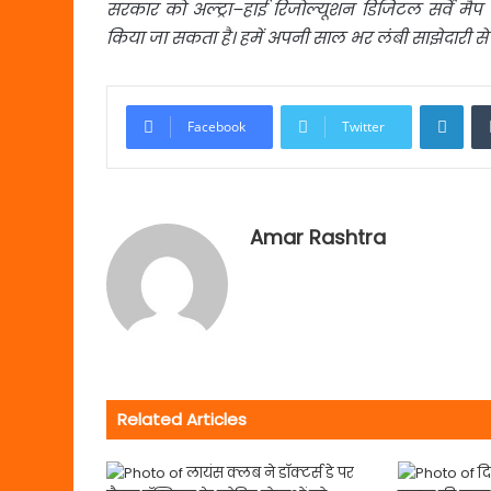
सरकार
को
अल्ट्रा
–
हाई
रिजोल्यूशन
डिजिटल
सर्वे
मैप
किया
जा
सकता
है।
हमें
अपनी
साल
भर
लंबी
साझेदारी
से
Link
Facebook
Twitter
Amar Rashtra
Related Articles