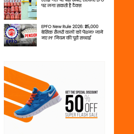
रसोई गैस पर बड़ी खबर, सरकार LPG
पर लगा सकती है टैक्स
EPFO New Rule 2026: ₹25,000
बेसिक सैलरी वालों को पेंशन? जानें
नए PF नियम की पूरी सच्चाई