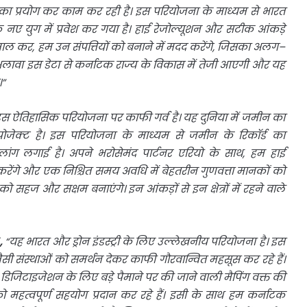
का
प्रयोग
कर
काम
कर
रही
है।
इस
परियोजना
के
माध्यम
से
भारत
े
नए
युग
में
प्रवेश
कर
गया
है।
हाई
रेजोल्यूशन
और
सटीक
आंकड़े
माल
कर
,
हम
उन
संपत्तियों
को
बनाने
में
मदद
करेंगे
,
जिसका
अलग
–
लावा
इस
डेटा
से
कर्नाटक
राज्य
के
विकास
में
तेजी
आएगी
और
यह
।
”
इस
ऐतिहासिक
परियोजना
पर
काफी
गर्व
है।
यह
दुनिया
में
जमीन
का
्रोजेक्ट
है।
इस
परियोजना
के
माध्यम
से
जमीन
के
रिकॉर्ड
का
लांग
लगाई
है।
अपने
भरोसेमंद
पार्टनर
एरियो
के
साथ
,
हम
हाई
रेंगे
और
एक
निश्चित
समय
अवधि
में
बेहतरीन
गुणवत्ता
मानकों
को
को
सहज
और
सक्षम
बनाएंगे।
इन
आंकड़ों
से
इन
क्षेत्रों
में
रहने
वाले
ा
,
“
यह
भारत
और
ड्रोन
इंडस्ट्री
के
लिए
उल्लेखनीय
परियोजना
है।
इस
ैसी
संस्थाओं
को
समर्थन
देकर
काफी
गौरवान्वित
महसूस
कर
रहे
हैं।
डिजिटाइजेशन
के
लिए
बड़े
पैमाने
पर
की
जाने
वाली
मैपिंग
वक्त
की
ो
महत्वपूर्ण
सहयोग
प्रदान
कर
रहे
हैं।
इसी
के
साथ
हम
कर्नाटक