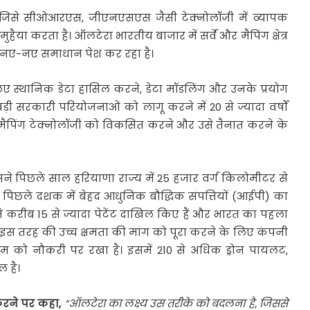
ड है, जिसे सीओआरएस, जीएनएसएस जैसी टेक्‍नोलॉजी में व्‍यापक
ुहैया करता है। ऑलटेरा भारतीय बाजार में सर्वे और मैपिंग क्षेत्र
 नए-नए समाधान पेश कर रहा है।
िए स्थानिक डेटा हासिल करने, डेटा मॉडलिंग और उनके प्रयोग
को बड़ी सरकारी परियोजनाओं को लागू करने में 20 से ज्यादा वर्षों
ैपिंग टेक्‍नोलॉजी को विकसित करने और उसे तैनात करने के
सने पिछले साल हरियाणा राज्य में 25 हजार वर्ग किलोमीटर से
ो ने पिछले दशक में बेहद आधुनिक बौद्धिक संपत्तियों (आईपी) का
ने करीब 15 से ज्यादा पेटेंट दाखिल किए हैं और भारत का पहला
है। इस तरह की उच्च क्षमता की मांग को पूरा करने के लिए कंपनी
 को नौकरी पर रखा है। इसमें 210 से अधिक ड्रोन पायलट,
 है।
रने
पर
कहा
,
“
ऑलटेरा
का
लक्ष्य
उस
तरीके
को
बदलना
है
,
जिससे