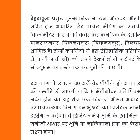
देहरादून
:
प्रमुख भू-स्थानिक संगठनों ऑलटेरा और न
जरिए
ड्रोन-आधारित लैंड पार्सल मैपिंग का सब
किलोमीटर के क्षेत्र को कवर कर कर्नाटक के दस जिल
चामराजनगर, चिकमंगलुरु (चिकमंगलूर), विजयपुरा 
शामिल हैं। दोनों कंपनियों ने इस ऐतिहासिक परि
से जानी जाती थी) को अपने टेक्‍नोलॉजी पार्टनर के
सोल्यूशंस का इस्तेमाल कर पूरी की जाएगी।
इस काम में लगभग 60 सर्वे-ग्रेड पीपीके ड्रोन्‍स का
की तस्‍वीरें ली जाएंगी ताकि 5 सेंटीमीटर प्रति पिक्
सकें। ड्रोन का यह बेड़ा एक दिन में औसत आधा
एसएसएलआर विभाग इन भूखंडों का डिजिटल मानचित
इस्तेमाल करेगा। ये डिजिटल मैप भूमि के स्वामित्व 
जमीनी आधार पर भूमि के मालिकाना हक का फैसला 
सक्षम होगा।