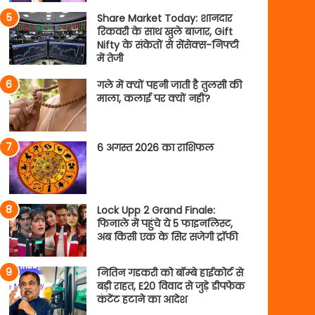
Share Market Today: शानदार
रिकवरी के साथ खुले बाजार, Gift
Nifty के संकेतों से सेंसेक्स-निफ्टी
में तेजी
गले में क्यों पहनी जाती है तुलसी की
माला, कलाई पर क्यों नहीं?
6 अगस्त 2026 का राशिफल
Lock Upp 2 Grand Finale:
फिनाले में पहुंचे ये 5 फाइनलिस्ट,
अब किसी एक के सिर सजेगी ट्रॉफी
नितिन गडकरी को बॉम्बे हाईकोर्ट से
बड़ी राहत, E20 विवाद से जुड़े डीपफेक
कंटेंट हटाने का आदेश