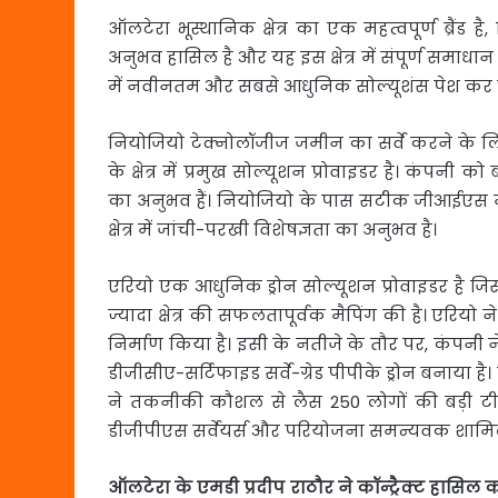
ऑलटेरा भूस्थानिक क्षेत्र का एक महत्वपूर्ण ब्रैं
अनुभव हासिल है और यह इस क्षेत्र में संपूर्ण समाधान म
में नवीनतम और सबसे आधुनिक सोल्यूशंस पेश कर
नियोजियो टेक्‍नोलॉजीज जमीन का सर्वे करने के ल
के क्षेत्र में प्रमुख सोल्यूशन प्रोवाइडर है। कंपनी 
का अनुभव हैं। नियोजियो के पास सटीक जीआईएस म
क्षेत्र में जांची-परखी विशेषज्ञता का अनुभव है।
एरियो एक आधुनिक ड्रोन सोल्यूशन प्रोवाइडर है जि
ज्यादा क्षेत्र की सफलतापूर्वक मैपिंग की है। एरिय
निर्माण किया है। इसी के नतीजे के तौर पर, कंपनी 
डीजीसीए-सर्टिफाइड सर्वे-ग्रेड पीपीके ड्रोन बनाया 
ने तकनीकी कौशल से लैस 250 लोगों की बड़ी टीम
डीजीपीएस सर्वेयर्स और परियोजना समन्यवक शामिल
ऑलटेरा
के
एमडी
प्रदीप
राठौर
ने
कॉन्ट्रैक्ट
हासिल
क