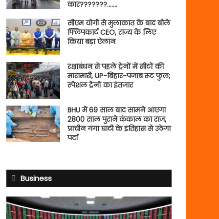
कार???????…….
सीएम योगी से मुलाकात के बाद बोले
फ्लिपकार्ट CEO, राज्य के लिए
किया बड़ा ऐलान
रक्षाबंधन से पहले ट्रेनों में सीटों की
मारामारी, UP-बिहार-पंजाब रूट फुल;
स्पेशल ट्रेनों का इंतजार
BHU में 69 साल बाद सामने आएगा
2800 साल पुराने कंकाल का राज,
प्राचीन गंगा घाटी के इतिहास से उठेगा
पर्दा
Business