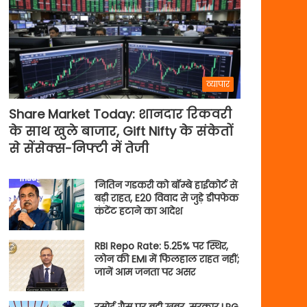
व्यापार
Share Market Today: शानदार रिकवरी
के साथ खुले बाजार, Gift Nifty के संकेतों
से सेंसेक्स-निफ्टी में तेजी
नितिन गडकरी को बॉम्बे हाईकोर्ट से
बड़ी राहत, E20 विवाद से जुड़े डीपफेक
कंटेंट हटाने का आदेश
RBI Repo Rate: 5.25% पर स्थिर,
लोन की EMI में फिलहाल राहत नहीं;
जानें आम जनता पर असर