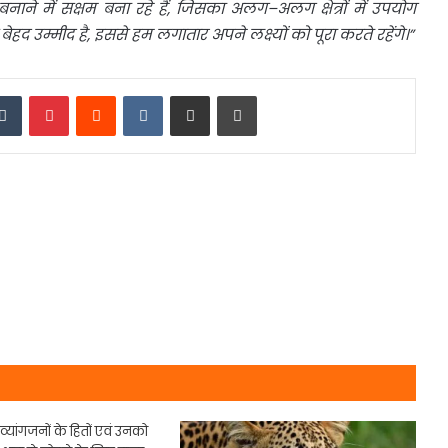
बनाने
में
सक्षम
बना
रहे
हैं
,
जिसका
अलग
–
अलग
क्षेत्रों
में
उपयोग
बेहद
उम्मीद
है
,
इससे
हम
लगातार
अपने
लक्ष्यों
को
पूरा
करते
रहेंगे।
”
edIn
Tumblr
Pinterest
Reddit
VKontakte
Share via Email
Print