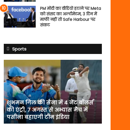
PM मोदी का वीडियो हटाने पर Meta
को संसद का अल्टीमेटम, 3 दिन में
माफी नहीं तो Safe Harbour पर
संकट
Sports
शुभमन
गिल
की
सेना
में
4
नेट
शुभमन गिल की सेना में 4 नेट बॉलर्स
बॉलर्स
की एंट्री, 7 अगस्त से अभ्यास मैच में
की
पसीना बहाएगी टीम इंडिया
एंट्री,
7
अगस्त