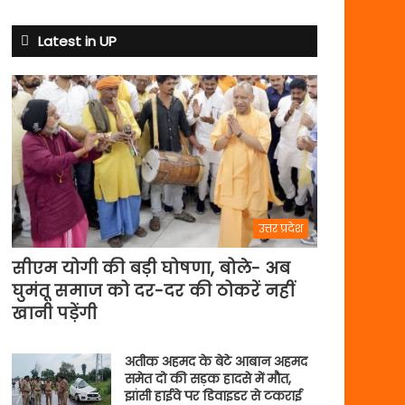
से
अभ्यास
Latest in UP
मैच
में
पसीना
बहाएगी
टीम
इंडिया
उत्तर प्रदेश
सीएम योगी की बड़ी घोषणा, बोले- अब
घुमंतू समाज को दर-दर की ठोकरें नहीं
खानी पड़ेंगी
अतीक अहमद के बेटे आबान अहमद
समेत दो की सड़क हादसे में मौत,
झांसी हाईवे पर डिवाइडर से टकराई