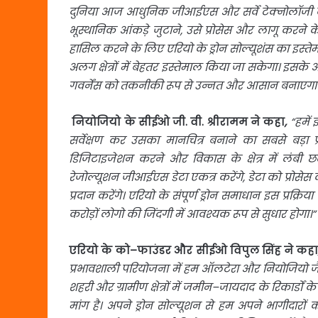
दुनिया
आज
आधुनिक
जीआईएस
और
सर्वे
टेक्नोलॉजी
भूस्थानिक
आंकड़े
जुटाने
,
उसे
प्रोसेस
और
लागू
करने
क
हासिल
करने
के
लिए
एरियो
के
ड्रोन
सोल्यूशंस
का
इस्
ते
अलग
क्षेत्रों
में
बेहतर
इस्तेमाल
किया
जा
सकेगा।
इसके
अ
गवर्नेंस
को
तकनीकी
रूप
से
उन्नत
और
आसान
बनाएगा
नियोजियो
के
सीईओ
जी
.
वी
.
श्रीरामम
ने
कहा
,
“
हमें
सर्वेक्षण
कर
उसका
मानचित्र
बनाने
का
सबसे
बड़ा
प
डिजिटाइजेशन
करने
और
विकास
के
क्षेत्र
में
लंबी
छ
रेजोल्यूशन
जीआईएस
डेटा
एकत्र
करेंगे
,
डेटा
को
प्रोसेस
क
प्रदान
करेंगे।
एरियो
के
संपूर्ण
ड्रोन
समाधान
इस
प्रक्रिया
करोड़ों
लोगो
की
जिंदगी
में
आवश्यक
रूप
से
सुधार
होगा।
”
एरियो
के
को
–
फाउंडर
और
सीईओ
विपुल
सिंह
ने
कह
प्रभावशाली
परियोजना
में
हम
ऑलटेरा
और
नियोजियो
ज
शहरी
और
ग्रामीण
क्षेत्रों
में
जमीन
–
जायदाद
के
रिकार्डों
के
मांग
है।
अपने
ड्रोन
सोल्यूशन
से
हम
अपने
भागीदारों
क