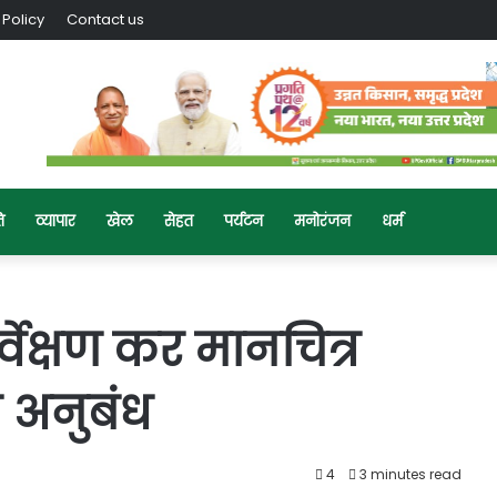
 Policy
Contact us
ि
व्यापार
खेल
सेहत
पर्यटन
मनोरंजन
धर्म
्वेक्षण कर मानचित्र
ा अनुबंध
4
3 minutes read