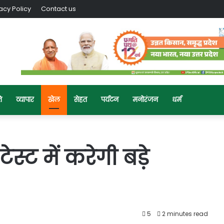
acy Policy
Contact us
ि
व्यापार
खेल
सेहत
पर्यटन
मनोरंजन
धर्म
स्ट में करेगी बड़े
5
2 minutes read