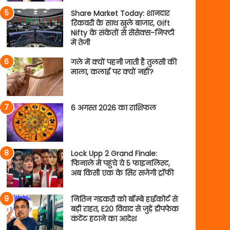
Share Market Today: शानदार
रिकवरी के साथ खुले बाजार, Gift
Nifty के संकेतों से सेंसेक्स-निफ्टी
में तेजी
गले में क्यों पहनी जाती है तुलसी की
माला, कलाई पर क्यों नहीं?
6 अगस्त 2026 का राशिफल
Lock Upp 2 Grand Finale:
फिनाले में पहुंचे ये 5 फाइनलिस्ट,
अब किसी एक के सिर सजेगी ट्रॉफी
नितिन गडकरी को बॉम्बे हाईकोर्ट से
बड़ी राहत, E20 विवाद से जुड़े डीपफेक
कंटेंट हटाने का आदेश