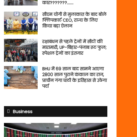
कार???????…….
सीएम योगी से मुलाकात के बाद बोले
फ्लिपकार्ट CEO, राज्य के लिए
किया बड़ा ऐलान
रक्षाबंधन से पहले ट्रेनों में सीटों की
मारामारी, UP-बिहार-पंजाब रूट फुल;
स्पेशल ट्रेनों का इंतजार
BHU में 69 साल बाद सामने आएगा
2800 साल पुराने कंकाल का राज,
प्राचीन गंगा घाटी के इतिहास से उठेगा
पर्दा
Business