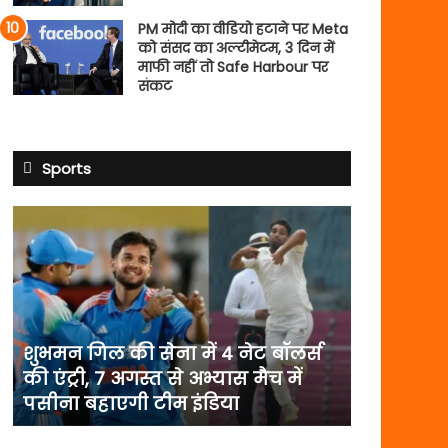
PM मोदी का वीडियो हटाने पर Meta
को संसद का अल्टीमेटम, 3 दिन में
माफी नहीं तो Safe Harbour पर
संकट
Sports
शुभमन
गिल
की
सेना
में
4
नेट
शुभमन गिल की सेना में 4 नेट बॉलर्स
बॉलर्स
की एंट्री, 7 अगस्त से अभ्यास मैच में
की
पसीना बहाएगी टीम इंडिया
एंट्री,
7
अगस्त