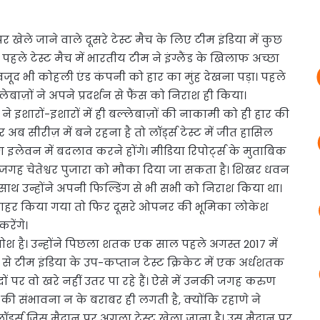
 खेले जाने वाले दूसरे टेस्ट मैच के लिए टीम इंडिया में कुछ
पहले टेस्ट मैच में भारतीय टीम ने इंग्लैंड के खिलाफ अच्छा
जूद भी कोहली एंड कंपनी को हार का मुंह देखना पड़ा। पहले
लेबाज़ों ने अपने प्रदर्शन से फैंस को निराश ही किया।
ने इशारों-इशारों में ही बल्लेबाज़ों की नाकामी को ही हार की
 सीरीज़ में बने रहना है तो लॉर्ड्स टेस्ट में जीत हासिल
ंग इलेवन में बदलाव करने होंगे। मीडिया रिपोर्ट्स के मुताबिक
ी जगह चेतेश्वर पुजारा को मौका दिया जा सकता है। शिखर धवन
थ-साथ उन्होंने अपनी फिल्डिंग से भी सभी को निराश किया था।
 बाहर किया गया तो फिर दूसरे ओपनर की भूमिका लोकेश
रेंगे।
श है। उन्होंने पिछला शतक एक साल पहले अगस्त 2017 में
से टीम इंडिया के उप-कप्तान टेस्ट क्रिकेट में एक अर्धशतक
ों पर वो खरे नहीं उतर पा रहे हैं। ऐसे में उनकी जगह करुण
ी संभावना न के बराबर ही लगती है, क्योंकि रहाणे ने
ा। लॉर्ड्स जिस मैदान पर अगला टेस्ट खेला जाना है। उस मैदान पर