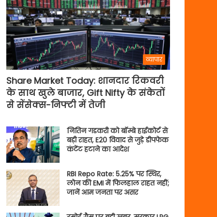
व्यापार
Share Market Today: शानदार रिकवरी
के साथ खुले बाजार, Gift Nifty के संकेतों
से सेंसेक्स-निफ्टी में तेजी
नितिन गडकरी को बॉम्बे हाईकोर्ट से
बड़ी राहत, E20 विवाद से जुड़े डीपफेक
कंटेंट हटाने का आदेश
RBI Repo Rate: 5.25% पर स्थिर,
लोन की EMI में फिलहाल राहत नहीं;
जानें आम जनता पर असर