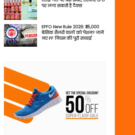
रसोई गैस पर बड़ी खबर, सरकार LPG
पर लगा सकती है टैक्स
EPFO New Rule 2026: ₹25,000
बेसिक सैलरी वालों को पेंशन? जानें
नए PF नियम की पूरी सच्चाई