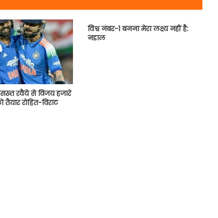
विश्व नंबर-1 बनना मेरा लक्ष्य नहीं है:
नडाल
ख्त रवैये से विजय हजारे
को तैयार रोहित-विराट