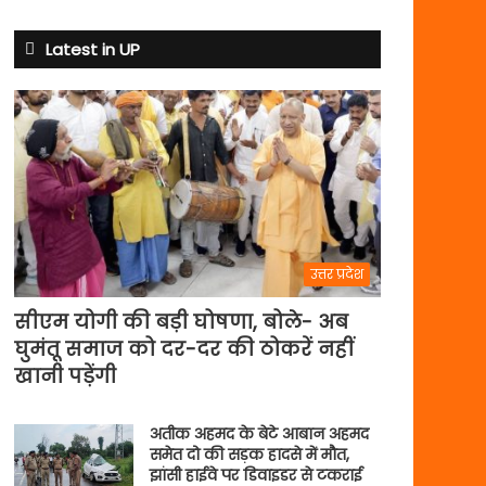
से
अभ्यास
Latest in UP
मैच
में
पसीना
बहाएगी
टीम
इंडिया
उत्तर प्रदेश
सीएम योगी की बड़ी घोषणा, बोले- अब
घुमंतू समाज को दर-दर की ठोकरें नहीं
खानी पड़ेंगी
अतीक अहमद के बेटे आबान अहमद
समेत दो की सड़क हादसे में मौत,
झांसी हाईवे पर डिवाइडर से टकराई