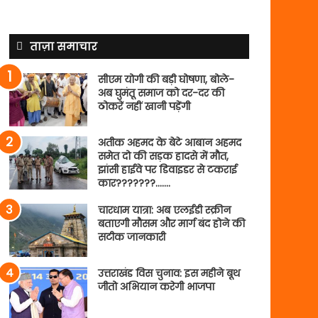
ताज़ा समाचार
सीएम योगी की बड़ी घोषणा, बोले-
अब घुमंतू समाज को दर-दर की
ठोकरें नहीं खानी पड़ेंगी
अतीक अहमद के बेटे आबान अहमद
समेत दो की सड़क हादसे में मौत,
झांसी हाईवे पर डिवाइडर से टकराई
कार???????…….
चारधाम यात्रा: अब एलईडी स्क्रीन
बताएगी मौसम और मार्ग बंद होने की
सटीक जानकारी
उत्तराखंड विस चुनाव: इस महीने बूथ
जीतो अभियान करेगी भाजपा