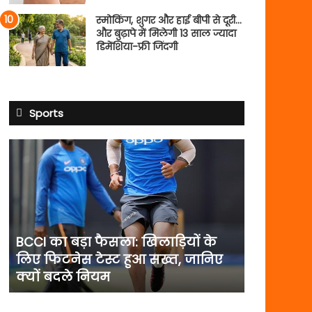
स्मोकिंग, शुगर और हाई बीपी से दूरी…
और बुढ़ापे में मिलेगी 13 साल ज्यादा
डिमेंशिया-फ्री जिंदगी
Sports
BCCI
का
बड़ा
फैसला:
खिलाड़ियों
के
लिए
BCCI का बड़ा फैसला: खिलाड़ियों के
फिटनेस
लिए फिटनेस टेस्ट हुआ सख्त, जानिए
टेस्ट
क्यों बदले नियम
हुआ
सख्त,
जानिए