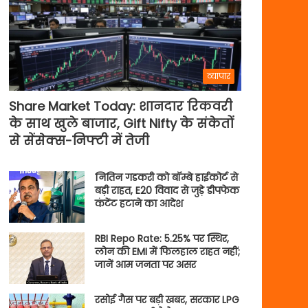
व्यापार
Share Market Today: शानदार रिकवरी
के साथ खुले बाजार, Gift Nifty के संकेतों
से सेंसेक्स-निफ्टी में तेजी
नितिन गडकरी को बॉम्बे हाईकोर्ट से
बड़ी राहत, E20 विवाद से जुड़े डीपफेक
कंटेंट हटाने का आदेश
RBI Repo Rate: 5.25% पर स्थिर,
लोन की EMI में फिलहाल राहत नहीं;
जानें आम जनता पर असर
रसोई गैस पर बड़ी खबर, सरकार LPG