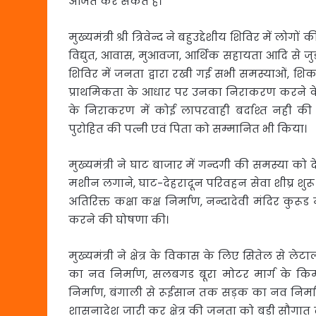
अर्जित कर सकते है।
मुख्यमंत्री श्री त्रिवेन्द ने बहुउद्देशीय शिविर में लो
विद्युत, आवास, मुआवजा, आर्थिक सहायता आदि से जुडी
शिविर में जनता द्वारा रखी गई सभी समस्याओं, शिकाय
प्राथमिकता के आधार पर उनका निराकरण करने के न
के निराकरण में कोई लापरवाही बर्दाश्त नही की
पुरोहित की पत्नी एवं पिता को सम्मानित भी किया।
मुख्यमंत्री ने घाट बाजार में गन्दगी की समस्या को
मशीन लगाने, घाट-देहरादून परिवहन सेवा शीघ्र शुरू कर
अतिरिक्त कक्षा कक्ष निर्माण, नन्दादेवी मंदिर कुरू
करने की घोषणा की।
मुख्यमंत्री ने क्षेत्र के विकास के लिए सितेल से ल
का नव निर्माण, सलबगड बूरा मोटर मार्ग के क
निर्माण, बंगाली से रूईसान तक सड़क का नव निर
शासनादेश जारी कर क्षेत्र की जनता को बडी सौगात द