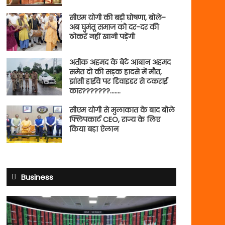
सीएम योगी की बड़ी घोषणा, बोले-
अब घुमंतू समाज को दर-दर की
ठोकरें नहीं खानी पड़ेंगी
अतीक अहमद के बेटे आबान अहमद
समेत दो की सड़क हादसे में मौत,
झांसी हाईवे पर डिवाइडर से टकराई
कार???????…….
सीएम योगी से मुलाकात के बाद बोले
फ्लिपकार्ट CEO, राज्य के लिए
किया बड़ा ऐलान
Business