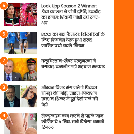
Lock Upp Season 2 Winner:
श्रेया कालरा ने जीती ट्रॉफी, ₹1 करोड़
का इनाम; शिवांगी जोशी रहीं रनर-
अप
BCCI का बड़ा फैसला: खिलाड़ियों के
लिए फिटनेस टेस्ट हुआ सख्त,
जानिए क्यों बदले नियम
बलूचिस्तान-खैबर पख्तूनख्वा में
बगावत, कमजोर पड़ी शहबाज सरकार
ऑस्कर विनर संग जमेगी प्रियंका
चोपड़ा की जोड़ी, साइंस-फिक्शन
एक्शन थ्रिलर में हुई देसी गर्ल की
एंट्री
सेल्युलाइट कम करने से पहले जान
लीजिए ये 5 मिथ, तभी दिखेगा असली
रिजल्ट