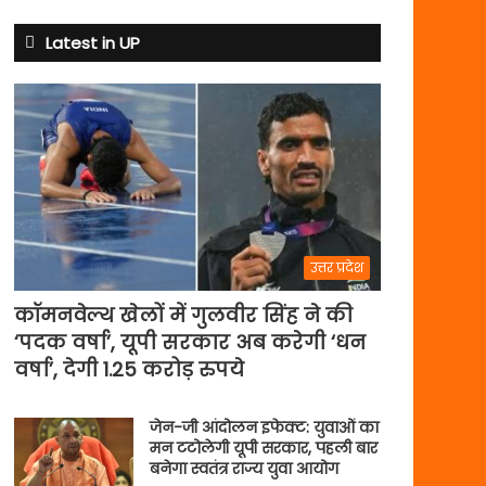
क्यों
बदले
Latest in UP
नियम
उत्तर प्रदेश
कॉमनवेल्थ खेलों में गुलवीर सिंह ने की
‘पदक वर्षा’, यूपी सरकार अब करेगी ‘धन
वर्षा’, देगी 1.25 करोड़ रुपये
जेन-जी आंदोलन इफेक्ट: युवाओं का
मन टटोलेगी यूपी सरकार, पहली बार
बनेगा स्वतंत्र राज्य युवा आयोग