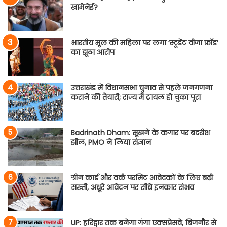
खामेनेई?
भारतीय मूल की महिला पर लगा ‘स्टूडेंट वीजा फ्रॉड’
का झूठा आरोप
उत्तराखंड में विधानसभा चुनाव से पहले जनगणना
कराने की तैयारी; राज्य में ट्रायल हो चुका पूरा
Badrinath Dham: सूखने के कगार पर बदरीश
झील, PMO ने लिया संज्ञान
ग्रीन कार्ड और वर्क परमिट आवेदकों के लिए बढ़ी
सख्ती, अधूरे आवेदन पर सीधे इनकार संभव
UP: हरिद्वार तक बनेगा गंगा एक्सप्रेसवे, बिजनौर से