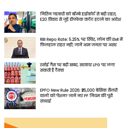
नितिन गडकरी को बॉम्बे हाईकोर्ट से बड़ी राहत,
E20 विवाद से जुड़े डीपफेक कंटेंट हटाने का आदेश
RBI Repo Rate: 5.25% पर स्थिर, लोन की EMI में
फिलहाल राहत नहीं; जानें आम जनता पर असर
रसोई गैस पर बड़ी खबर, सरकार LPG पर लगा
सकती है टैक्स
EPFO New Rule 2026: ₹25,000 बेसिक सैलरी
वालों को पेंशन? जानें नए PF नियम की पूरी
सच्चाई