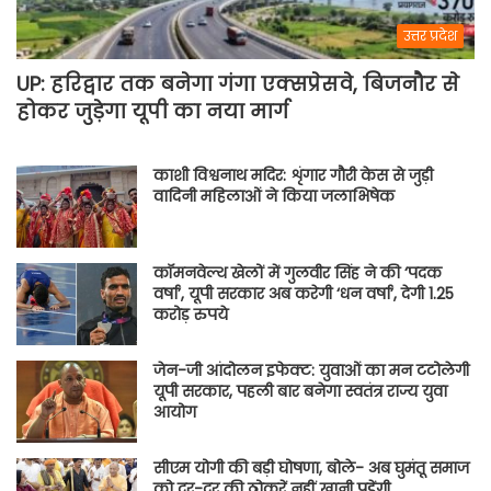
उत्तर प्रदेश
UP: हरिद्वार तक बनेगा गंगा एक्सप्रेसवे, बिजनौर से
होकर जुड़ेगा यूपी का नया मार्ग
काशी विश्वनाथ मदिर: शृंगार गौरी केस से जुड़ी
वादिनी महिलाओं ने किया जलाभिषेक
कॉमनवेल्थ खेलों में गुलवीर सिंह ने की ‘पदक
वर्षा’, यूपी सरकार अब करेगी ‘धन वर्षा’, देगी 1.25
करोड़ रुपये
जेन-जी आंदोलन इफेक्ट: युवाओं का मन टटोलेगी
यूपी सरकार, पहली बार बनेगा स्वतंत्र राज्य युवा
आयोग
सीएम योगी की बड़ी घोषणा, बोले- अब घुमंतू समाज
को दर-दर की ठोकरें नहीं खानी पड़ेंगी