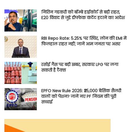
नितिन गडकरी को बॉम्बे हाईकोर्ट से बड़ी राहत,
E20 विवाद से जुड़े डीपफेक कंटेंट हटाने का आदेश
RBI Repo Rate: 5.25% पर स्थिर, लोन की EMI में
फिलहाल राहत नहीं; जानें आम जनता पर असर
रसोई गैस पर बड़ी खबर, सरकार LPG पर लगा
सकती है टैक्स
EPFO New Rule 2026: ₹25,000 बेसिक सैलरी
वालों को पेंशन? जानें नए PF नियम की पूरी
सच्चाई