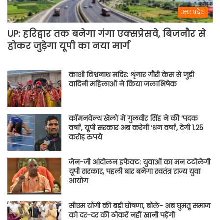
उत्तर प्रदेश
UP: हरिद्वार तक बनेगा गंगा एक्सप्रेसवे, बिजनौर से
होकर जुड़ेगा यूपी का नया मार्ग
काशी विश्वनाथ मदिर: शृंगार गौरी केस से जुड़ी
वादिनी महिलाओं ने किया जलाभिषेक
कॉमनवेल्थ खेलों में गुलवीर सिंह ने की ‘पदक
वर्षा’, यूपी सरकार अब करेगी ‘धन वर्षा’, देगी 1.25
करोड़ रुपये
जेन-जी आंदोलन इफेक्ट: युवाओं का मन टटोलेगी
यूपी सरकार, पहली बार बनेगा स्वतंत्र राज्य युवा
आयोग
सीएम योगी की बड़ी घोषणा, बोले- अब घुमंतू समाज
को दर-दर की ठोकरें नहीं खानी पड़ेंगी