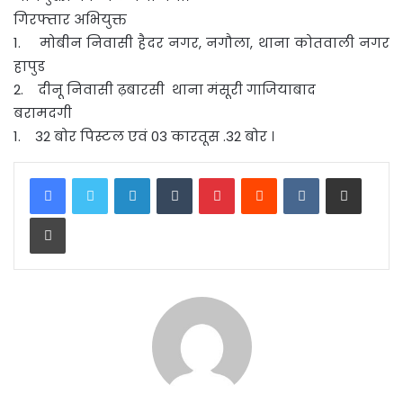
गिरफ्तार अभियुक्त
1. मोबीन निवासी हैदर नगर, नगौला, थाना कोतवाली नगर
हापुड
2. दीनू निवासी ढ़बारसी थाना मंसूरी गाजियाबाद
बरामदगी
1. 32 बोर पिस्टल एवं 03 कारतूस .32 बोर ।
LinkedIn
Tumblr
Pinterest
Reddit
VKontakte
Share via Email
Print