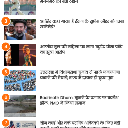
मैनेजमेंट की बढ़ी टेंशन
आखिर कहां गायब हैं ईरान के सुप्रीम लीडर मोजतबा
खामेनेई?
भारतीय मूल की महिला पर लगा ‘स्टूडेंट वीजा फ्रॉड’
का झूठा आरोप
उत्तराखंड में विधानसभा चुनाव से पहले जनगणना
कराने की तैयारी; राज्य में ट्रायल हो चुका पूरा
Badrinath Dham: सूखने के कगार पर बदरीश
झील, PMO ने लिया संज्ञान
ग्रीन कार्ड और वर्क परमिट आवेदकों के लिए बढ़ी