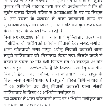
कि रास्ते में अज्ञात बदमाशों ने लूटने की दृष्टि से श्री सुधीर
कुमार की गोली मारकर हत्या कर दी। उल्लेखनीय है कि श्री
सुधीर कुमार दिल्ली पुलिस मे ए0एस0आई के पद पर नियुक्त
थे। इस घटना के सम्बन्ध में थाना कोतवाली नगर पर
मु0अ0सं0 449/2018 धारा 393, 302 भादंवि पंजीकृत कर घटना
के अनावरण के प्रयास किये जा रहे थे।
दिनांक 07.06.2018 को थाना कोतवाली पुलिस द्वारा उक्त घटना
में संलिप्त दो अभियुक्तों 1.मोबीन निवासी हैदर नगर, नगौला,
थाना कोतवाली नगर हापुड़, 2.दीनू निवासी ढ़बारसी थाना
मंसूरी गाजियाबाद को .गिरफ्तार किया गया, जिनके कब्जे से
घटना में प्रयुक्त 32 बोर देशी पिस्टल एवं 03 कारतूस .32 बोर
बरामद हुए। उल्लेखनीय है कि गिरफ्तार अभियुक्त मोबीन
निवासी हैदर नगर नगौेला, थाना कोतवाली नगर हापुड के
विरूद्व जनपद गाजियाबाद एवं हापुड़ के विरूद्व विभिन्न धाराओं
में 06 अभियोग एवं दीनू निवासी ढ़बारसी थाना मंसूरी
गाजियाबाद के विरूद्व 07 अभियोग पंजीकृत हैं।
इस सम्बन्ध में थाना कोतवाली नगर पर अभियोग पंजीकृत कर
अभियुक्तों को जेल भेजा गया।